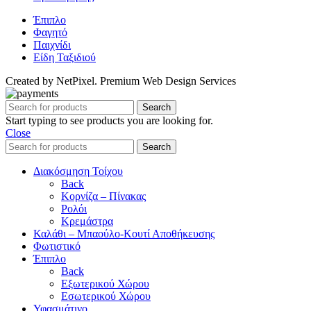
Έπιπλο
Φαγητό
Παιχνίδι
Είδη Ταξιδιού
Created by NetPixel. Premium Web Design Services
Search
Start typing to see products you are looking for.
Close
Search
Διακόσμηση Τοίχου
Back
Κορνίζα – Πίνακας
Ρολόι
Κρεμάστρα
Καλάθι – Μπαούλο-Κουτί Αποθήκευσης
Φωτιστικό
Έπιπλο
Back
Εξωτερικού Χώρου
Εσωτερικού Χώρου
Υφασμάτινο