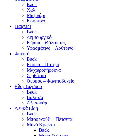
Back
Χαλί
Μαξιλάρι
Κουρτίνα
Παιχνίδι
Back
Δημιουργικό
Κήπου – Θάλασσας
Υφασμάτινο – Λούτρινο
Φαγητό
Back
Κούπα – Ποτήρι
Μαχαιροπήρουνα
Σερβίτσια
Θερμός – Φαγητοδοχείο
Είδη Ταξιδιού
Back
Βαλίτσα
Αξεσουάρ
Λευκά Είδη
Back
Μπουρνούζι – Πετσέτα
Μονό Κρεβάτι
Back
Μονά Σεντόνια