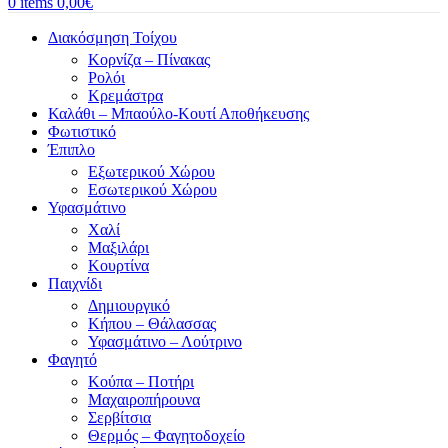
0
items
0,00
€
Διακόσμηση Τοίχου
Κορνίζα – Πίνακας
Ρολόι
Κρεμάστρα
Καλάθι – Μπαούλο-Κουτί Αποθήκευσης
Φωτιστικό
Έπιπλο
Εξωτερικού Χώρου
Εσωτερικού Χώρου
Υφασμάτινο
Χαλί
Μαξιλάρι
Κουρτίνα
Παιχνίδι
Δημιουργικό
Κήπου – Θάλασσας
Υφασμάτινο – Λούτρινο
Φαγητό
Κούπα – Ποτήρι
Μαχαιροπήρουνα
Σερβίτσια
Θερμός – Φαγητοδοχείο