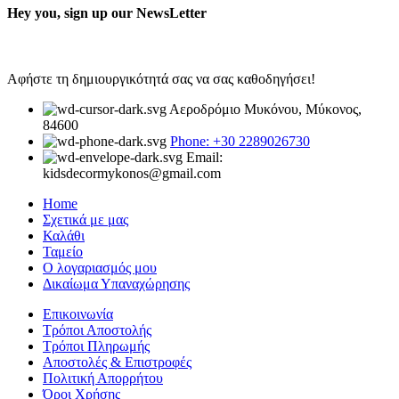
Hey you, sign up our NewsLetter
Αφήστε τη δημιουργικότητά σας να σας καθοδηγήσει!
Αεροδρόμιο Μυκόνου, Μύκονος,
84600
Phone: +30 2289026730
Email:
kidsdecormykonos@gmail.com
Home
Σχετικά με μας
Καλάθι
Ταμείο
Ο λογαριασμός μου
Δικαίωμα Υπαναχώρησης
Επικοινωνία
Τρόποι Αποστολής
Τρόποι Πληρωμής
Αποστολές & Επιστροφές
Πολιτική Απορρήτου
Όροι Χρήσης