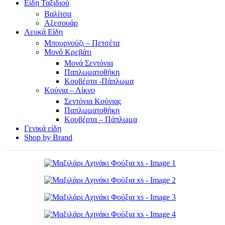
Είδη Ταξιδιού
Βαλίτσα
Αξεσουάρ
Λευκά Είδη
Μπουρνούζι – Πετσέτα
Μονό Κρεβάτι
Μονά Σεντόνια
Παπλωματοθήκη
Κουβέρτα -Πάπλωμα
Κούνια – Λίκνο
Σεντόνια Κούνιας
Παπλωματοθήκη
Κουβέρτα – Πάπλωμα
Γενικά είδη
Shop by Brand