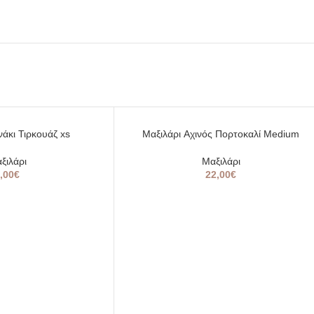
νάκι Τιρκουάζ xs
Μαξιλάρι Aχινός Πορτοκαλί Medium
ξιλάρι
Μαξιλάρι
,00
€
22,00
€