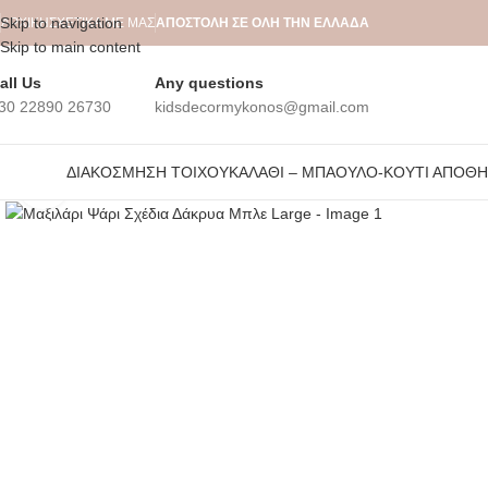
Skip to navigation
ΑΡΧΙΚΉ
ΣΧΕΤΙΚΆ ΜΕ ΜΑΣ
ΑΠΟΣΤΟΛΗ ΣΕ ΟΛΗ ΤΗΝ ΕΛΛΑΔΑ
Skip to main content
all Us
Any questions
30 22890 26730
kidsdecormykonos@gmail.com
ΔΙΑΚΌΣΜΗΣΗ ΤΟΊΧΟΥ
ΚΑΛΆΘΙ – ΜΠΑΟΎΛΟ-ΚΟΥΤΊ ΑΠΟΘ
Click to enlarge