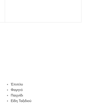
Μαξιλάρι Φ
Μαξιλάρι
,
Υ
Έπιπλο
Φαγητό
Παιχνίδι
Είδη Ταξιδιού