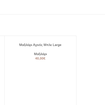
Μαξιλάρι Aχινός Μπλε Large
Μαξιλάρι
40,00
€