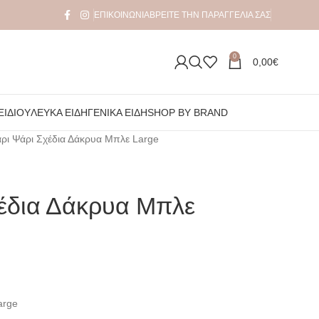
ΕΠΙΚΟΙΝΩΝΊΑ
ΒΡΕΊΤΕ ΤΗΝ ΠΑΡΑΓΓΕΛΊΑ ΣΑΣ
0
0,00
€
ΞΙΔΙΟΎ
ΛΕΥΚΆ ΕΊΔΗ
ΓΕΝΙΚΆ ΕΊΔΗ
SHOP BY BRAND
ρι Ψάρι Σχέδια Δάκρυα Μπλε Large
χέδια Δάκρυα Μπλε
arge