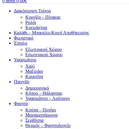
0
items
0,00
€
Διακόσμηση Τοίχου
Κορνίζα – Πίνακας
Ρολόι
Κρεμάστρα
Καλάθι – Μπαούλο-Κουτί Αποθήκευσης
Φωτιστικό
Έπιπλο
Εξωτερικού Χώρου
Εσωτερικού Χώρου
Υφασμάτινο
Χαλί
Μαξιλάρι
Κουρτίνα
Παιχνίδι
Δημιουργικό
Κήπου – Θάλασσας
Υφασμάτινο – Λούτρινο
Φαγητό
Κούπα – Ποτήρι
Μαχαιροπήρουνα
Σερβίτσια
Θερμός – Φαγητοδοχείο