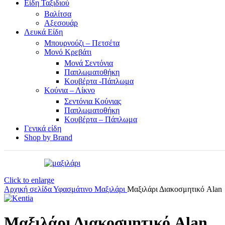
Είδη Ταξιδιού
Βαλίτσα
Αξεσουάρ
Λευκά Είδη
Μπουρνούζι – Πετσέτα
Μονό Κρεβάτι
Μονά Σεντόνια
Παπλωματοθήκη
Κουβέρτα -Πάπλωμα
Κούνια – Λίκνο
Σεντόνια Κούνιας
Παπλωματοθήκη
Κουβέρτα – Πάπλωμα
Γενικά είδη
Shop by Brand
Click to enlarge
Αρχική σελίδα
Υφασμάτινο
Μαξιλάρι
Μαξιλάρι Διακοσμητικό Alan
Μαξιλάρι Διακοσμητικό Alan