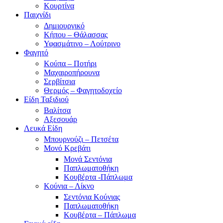
Κουρτίνα
Παιχνίδι
Δημιουργικό
Κήπου – Θάλασσας
Υφασμάτινο – Λούτρινο
Φαγητό
Κούπα – Ποτήρι
Μαχαιροπήρουνα
Σερβίτσια
Θερμός – Φαγητοδοχείο
Είδη Ταξιδιού
Βαλίτσα
Αξεσουάρ
Λευκά Είδη
Μπουρνούζι – Πετσέτα
Μονό Κρεβάτι
Μονά Σεντόνια
Παπλωματοθήκη
Κουβέρτα -Πάπλωμα
Κούνια – Λίκνο
Σεντόνια Κούνιας
Παπλωματοθήκη
Κουβέρτα – Πάπλωμα