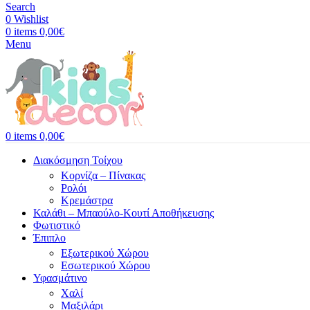
Search
0
Wishlist
0
items
0,00
€
Menu
0
items
0,00
€
Διακόσμηση Τοίχου
Κορνίζα – Πίνακας
Ρολόι
Κρεμάστρα
Καλάθι – Μπαούλο-Κουτί Αποθήκευσης
Φωτιστικό
Έπιπλο
Εξωτερικού Χώρου
Εσωτερικού Χώρου
Υφασμάτινο
Χαλί
Μαξιλάρι