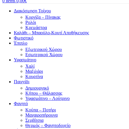
0
items
0,00
€
Διακόσμηση Τοίχου
Κορνίζα – Πίνακας
Ρολόι
Κρεμάστρα
Καλάθι – Μπαούλο-Κουτί Αποθήκευσης
Φωτιστικό
Έπιπλο
Εξωτερικού Χώρου
Εσωτερικού Χώρου
Υφασμάτινο
Χαλί
Μαξιλάρι
Κουρτίνα
Παιχνίδι
Δημιουργικό
Κήπου – Θάλασσας
Υφασμάτινο – Λούτρινο
Φαγητό
Κούπα – Ποτήρι
Μαχαιροπήρουνα
Σερβίτσια
Θερμός – Φαγητοδοχείο