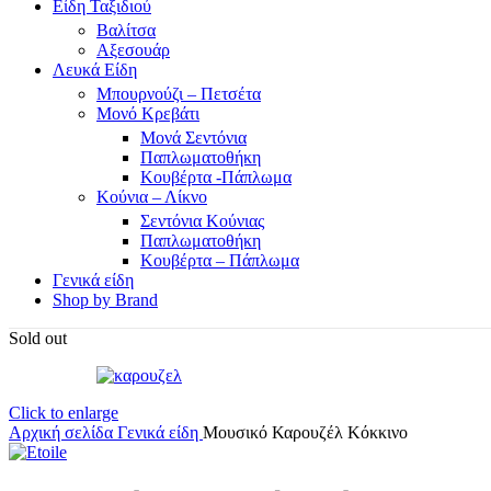
Είδη Ταξιδιού
Βαλίτσα
Αξεσουάρ
Λευκά Είδη
Μπουρνούζι – Πετσέτα
Μονό Κρεβάτι
Μονά Σεντόνια
Παπλωματοθήκη
Κουβέρτα -Πάπλωμα
Κούνια – Λίκνο
Σεντόνια Κούνιας
Παπλωματοθήκη
Κουβέρτα – Πάπλωμα
Γενικά είδη
Shop by Brand
Sold out
Click to enlarge
Αρχική σελίδα
Γενικά είδη
Μουσικό Καρουζέλ Κόκκινο