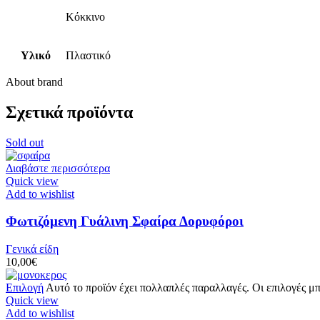
Κόκκινο
Υλικό
Πλαστικό
About brand
Σχετικά προϊόντα
Sold out
Διαβάστε περισσότερα
Quick view
Add to wishlist
Φωτιζόμενη Γυάλινη Σφαίρα Δορυφόροι
Γενικά είδη
10,00
€
Επιλογή
Αυτό το προϊόν έχει πολλαπλές παραλλαγές. Οι επιλογές μ
Quick view
Add to wishlist