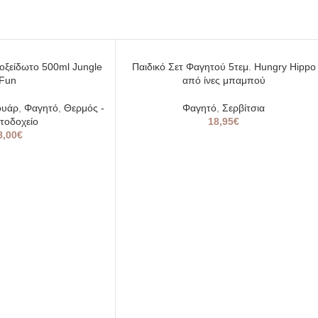
SOLD
οξείδωτο 500ml Jungle
Παιδικό Σετ Φαγητού 5τεμ. Hungry Hippo
OUT
Fun
από ίνες μπαμπού
ουάρ
,
Φαγητό
,
Θερμός -
Φαγητό
,
Σερβίτσια
τοδοχείο
18,95
€
8,00
€