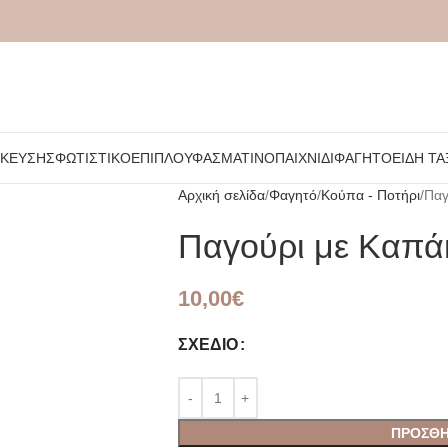
ΉΚΕΥΣΗΣ
ΦΩΤΙΣΤΙΚΌ
ΈΠΙΠΛΟ
ΥΦΑΣΜΆΤΙΝΟ
ΠΑΙΧΝΊΔΙ
ΦΑΓΗΤΌ
ΕΊΔΗ ΤΑ
Αρχική σελίδα
Φαγητό
Κούπα - Ποτήρι
Παγ
Παγούρι με Καπάκ
10,00
€
ΣΧΈΔΙΟ
ΠΡΟΣΘΉ