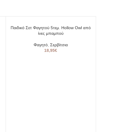
SOLD
SOLD
Παιδικό Σετ Φαγητού 5τεμ. Hollow Owl από
OUT
OUT
ίνες μπαμπού
Φαγητό
,
Σερβίτσια
18,95
€
Κούπα Κεραμικ
Κουτάλ
Φαγητό