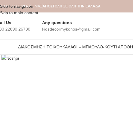
Skip to navigation
ΑΡΧΙΚΉ
ΣΧΕΤΙΚΆ ΜΕ ΜΑΣ
ΑΠΟΣΤΟΛΗ ΣΕ ΟΛΗ ΤΗΝ ΕΛΛΑΔΑ
Skip to main content
all Us
Any questions
30 22890 26730
kidsdecormykonos@gmail.com
ΔΙΑΚΌΣΜΗΣΗ ΤΟΊΧΟΥ
ΚΑΛΆΘΙ – ΜΠΑΟΎΛΟ-ΚΟΥΤΊ ΑΠΟΘ
Click to enlarge