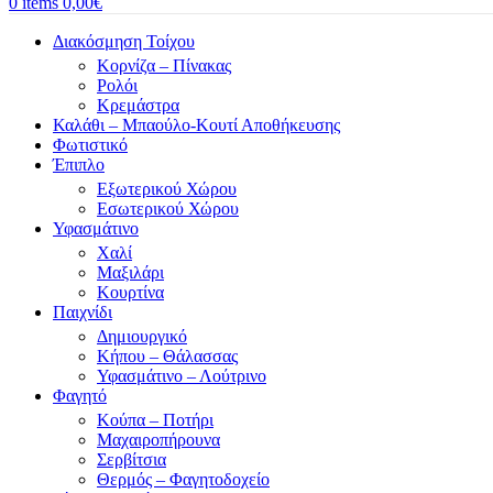
0
items
0,00
€
Διακόσμηση Τοίχου
Κορνίζα – Πίνακας
Ρολόι
Κρεμάστρα
Καλάθι – Μπαούλο-Κουτί Αποθήκευσης
Φωτιστικό
Έπιπλο
Εξωτερικού Χώρου
Εσωτερικού Χώρου
Υφασμάτινο
Χαλί
Μαξιλάρι
Κουρτίνα
Παιχνίδι
Δημιουργικό
Κήπου – Θάλασσας
Υφασμάτινο – Λούτρινο
Φαγητό
Κούπα – Ποτήρι
Μαχαιροπήρουνα
Σερβίτσια
Θερμός – Φαγητοδοχείο