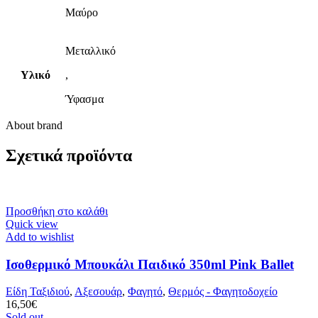
Μαύρο
Μεταλλικό
Υλικό
,
Ύφασμα
About brand
Σχετικά προϊόντα
Προσθήκη στο καλάθι
Quick view
Add to wishlist
Ισοθερμικό Μπουκάλι Παιδικό 350ml Pink Ballet
Είδη Ταξιδιού
,
Αξεσουάρ
,
Φαγητό
,
Θερμός - Φαγητοδοχείο
16,50
€
Sold out