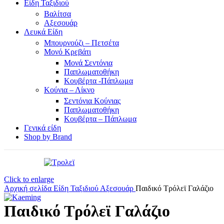
Είδη Ταξιδιού
Βαλίτσα
Αξεσουάρ
Λευκά Είδη
Μπουρνούζι – Πετσέτα
Μονό Κρεβάτι
Μονά Σεντόνια
Παπλωματοθήκη
Κουβέρτα -Πάπλωμα
Κούνια – Λίκνο
Σεντόνια Κούνιας
Παπλωματοθήκη
Κουβέρτα – Πάπλωμα
Γενικά είδη
Shop by Brand
Click to enlarge
Αρχική σελίδα
Είδη Ταξιδιού
Αξεσουάρ
Παιδικό Τρόλεϊ Γαλάζιο
Παιδικό Τρόλεϊ Γαλάζιο