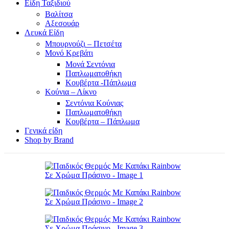
Είδη Ταξιδιού
Βαλίτσα
Αξεσουάρ
Λευκά Είδη
Μπουρνούζι – Πετσέτα
Μονό Κρεβάτι
Μονά Σεντόνια
Παπλωματοθήκη
Κουβέρτα -Πάπλωμα
Κούνια – Λίκνο
Σεντόνια Κούνιας
Παπλωματοθήκη
Κουβέρτα – Πάπλωμα
Γενικά είδη
Shop by Brand