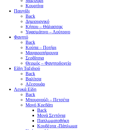
Μαξιλάρι
Κουρτίνα
Παιχνίδι
Back
Δημιουργικό
Κήπου – Θάλασσας
Υφασμάτινο – Λούτρινο
Φαγητό
Back
Κούπα – Ποτήρι
Μαχαιροπήρουνα
Σερβίτσια
Θερμός – Φαγητοδοχείο
Είδη Ταξιδιού
Back
Βαλίτσα
Αξεσουάρ
Λευκά Είδη
Back
Μπουρνούζι – Πετσέτα
Μονό Κρεβάτι
Back
Μονά Σεντόνια
Παπλωματοθήκη
Κουβέρτα -Πάπλωμα