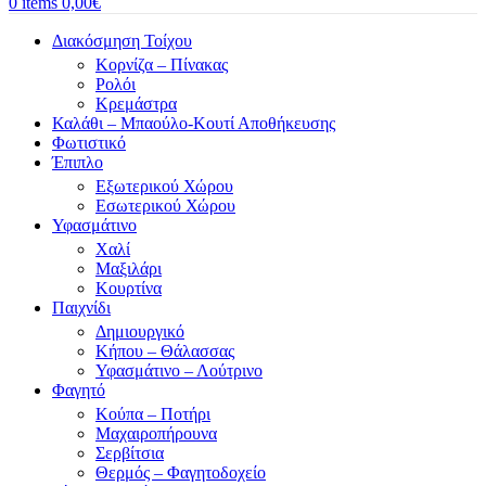
0
items
0,00
€
Διακόσμηση Τοίχου
Κορνίζα – Πίνακας
Ρολόι
Κρεμάστρα
Καλάθι – Μπαούλο-Κουτί Αποθήκευσης
Φωτιστικό
Έπιπλο
Εξωτερικού Χώρου
Εσωτερικού Χώρου
Υφασμάτινο
Χαλί
Μαξιλάρι
Κουρτίνα
Παιχνίδι
Δημιουργικό
Κήπου – Θάλασσας
Υφασμάτινο – Λούτρινο
Φαγητό
Κούπα – Ποτήρι
Μαχαιροπήρουνα
Σερβίτσια
Θερμός – Φαγητοδοχείο