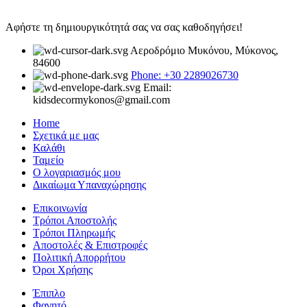
Αφήστε τη δημιουργικότητά σας να σας καθοδηγήσει!
Αεροδρόμιο Μυκόνου, Μύκονος,
84600
Phone: +30 2289026730
Email:
kidsdecormykonos@gmail.com
Home
Σχετικά με μας
Καλάθι
Ταμείο
Ο λογαριασμός μου
Δικαίωμα Υπαναχώρησης
Επικοινωνία
Τρόποι Αποστολής
Τρόποι Πληρωμής
Αποστολές & Επιστροφές
Πολιτική Απορρήτου
Όροι Χρήσης
Έπιπλο
Φαγητό