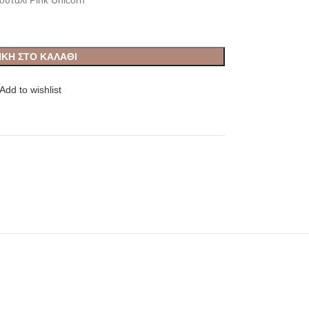
υτάλι Pink Unicorn
ΚΗ ΣΤΟ ΚΑΛΆΘΙ
Add to wishlist