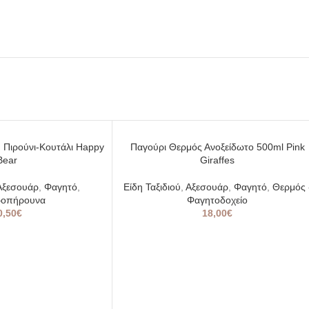
SOLD
 Πιρούνι-Κουτάλι Happy
Παγούρι Θερμός Ανοξείδωτο 500ml Pink
OUT
Bear
Giraffes
Αξεσουάρ
,
Φαγητό
,
Είδη Ταξιδιού
,
Αξεσουάρ
,
Φαγητό
,
Θερμός 
ροπήρουνα
Φαγητοδοχείο
0,50
€
18,00
€