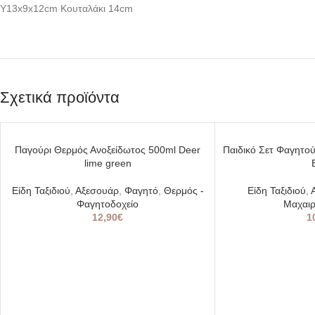
Υ13x9x12cm Κουταλάκι 14cm
Σχετικά προϊόντα
SOLD
Παγούρι Θερμός Ανοξείδωτος 500ml Deer
Παιδικό Σετ Φαγητού
OUT
lime green
Είδη Ταξιδιού
,
Αξεσουάρ
,
Φαγητό
,
Θερμός -
Είδη Ταξιδιού
,
Φαγητοδοχείο
Μαχαι
12,90
€
1