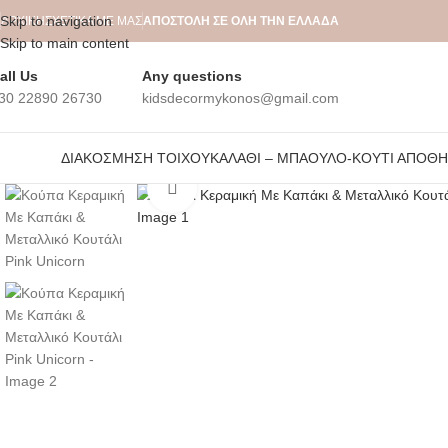
Skip to navigation
ΑΡΧΙΚΉ
ΣΧΕΤΙΚΆ ΜΕ ΜΑΣ
ΑΠΟΣΤΟΛΗ ΣΕ ΟΛΗ ΤΗΝ ΕΛΛΑΔΑ
Skip to main content
all Us
Any questions
30 22890 26730
kidsdecormykonos@gmail.com
ΔΙΑΚΌΣΜΗΣΗ ΤΟΊΧΟΥ
ΚΑΛΆΘΙ – ΜΠΑΟΎΛΟ-ΚΟΥΤΊ ΑΠΟΘ
Click to enlarge