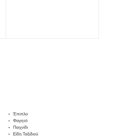
Παιδικό Σετ Φαγ
από 
Φαγ
Έπιπλο
Φαγητό
Παιχνίδι
Είδη Ταξιδιού