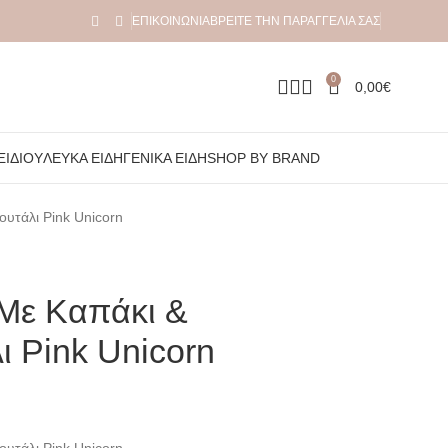
ΕΠΙΚΟΙΝΩΝΊΑ
ΒΡΕΊΤΕ ΤΗΝ ΠΑΡΑΓΓΕΛΊΑ ΣΑΣ
0
0,00
€
ΞΙΔΙΟΎ
ΛΕΥΚΆ ΕΊΔΗ
ΓΕΝΙΚΆ ΕΊΔΗ
SHOP BY BRAND
υτάλι Pink Unicorn
Με Καπάκι &
ι Pink Unicorn