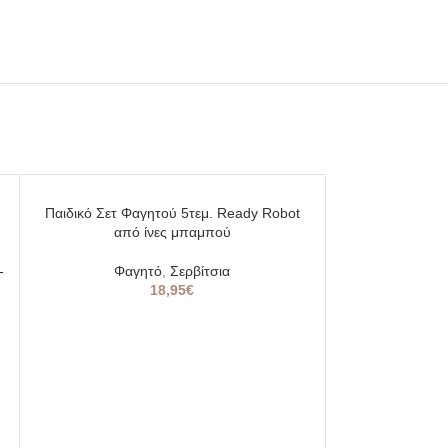
SOLD
SOLD
Παιδικό Σετ Φαγητού 5τεμ. Ready Robot
OUT
OUT
από ίνες μπαμπού
-
Φαγητό
,
Σερβίτσια
18,95
€