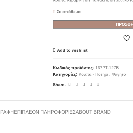
Κούπα Κεραμική Με Καπάκι & Μεταλλικό Κο
Σε απόθεμα
ΠΡΟΣΘΉ
Add to wishlist
Κωδικός προϊόντος:
167PT-127B
Κατηγορίες:
Κούπα - Ποτήρι
,
Φαγητό
Share:
ΓΡΑΦΉ
ΕΠΙΠΛΈΟΝ ΠΛΗΡΟΦΟΡΊΕΣ
ABOUT BRAND