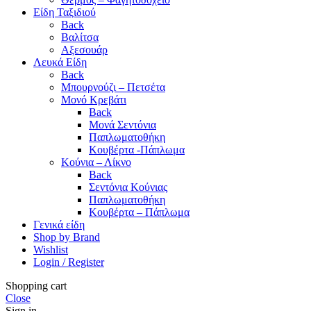
Είδη Ταξιδιού
Back
Βαλίτσα
Αξεσουάρ
Λευκά Είδη
Back
Μπουρνούζι – Πετσέτα
Μονό Κρεβάτι
Back
Μονά Σεντόνια
Παπλωματοθήκη
Κουβέρτα -Πάπλωμα
Κούνια – Λίκνο
Back
Σεντόνια Κούνιας
Παπλωματοθήκη
Κουβέρτα – Πάπλωμα
Γενικά είδη
Shop by Brand
Wishlist
Login / Register
Shopping cart
Close
Sign in