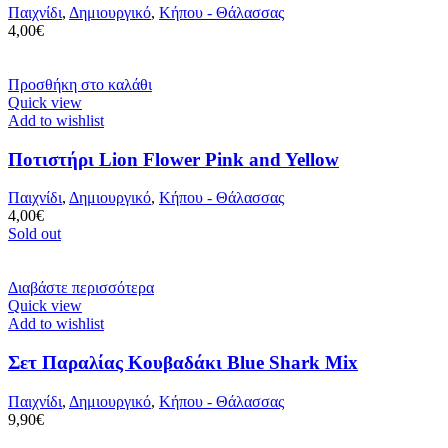
Παιχνίδι
,
Δημιουργικό
,
Κήπου - Θάλασσας
4,00
€
Προσθήκη στο καλάθι
Quick view
Add to wishlist
Ποτιστήρι Lion Flower Pink and Yellow
Παιχνίδι
,
Δημιουργικό
,
Κήπου - Θάλασσας
4,00
€
Sold out
Διαβάστε περισσότερα
Quick view
Add to wishlist
Σετ Παραλίας Κουβαδάκι Blue Shark Mix
Παιχνίδι
,
Δημιουργικό
,
Κήπου - Θάλασσας
9,90
€