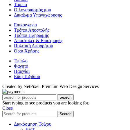
Ταμείο
Ο λογαριασμός μου
Δικαίωμα Υπαναχώρησης
Επικοινωνία
Τρόποι Αποστολής
Τρόποι Πληρωμής
Αποστολές & Επιστροφές
Πολιτική Απορρήτου
Όροι Χρήσης
Έπιπλο
Φαγητό
Παιχνίδι
Είδη Ταξιδιού
Created by NetPixel. Premium Web Design Services
Search
Start typing to see products you are looking for.
Close
Search
Διακόσμηση Τοίχου
Back