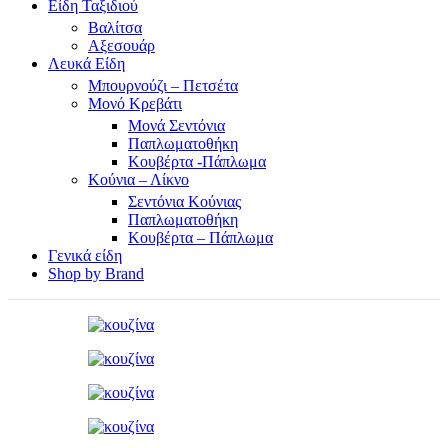
Είδη Ταξιδιού
Βαλίτσα
Αξεσουάρ
Λευκά Είδη
Μπουρνούζι – Πετσέτα
Μονό Κρεβάτι
Μονά Σεντόνια
Παπλωματοθήκη
Κουβέρτα -Πάπλωμα
Κούνια – Λίκνο
Σεντόνια Κούνιας
Παπλωματοθήκη
Κουβέρτα – Πάπλωμα
Γενικά είδη
Shop by Brand