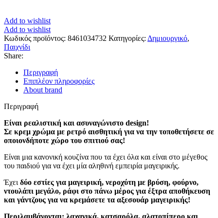
Add to wishlist
Add to wishlist
Κωδικός προϊόντος:
8461034732
Κατηγορίες:
Δημιουργικό
,
Παιχνίδι
Share:
Περιγραφή
Επιπλέον πληροφορίες
About brand
Περιγραφή
Είναι ρεαλιστική και ασυναγώνιστο design!
Σε κρεμ χρώμα με ρετρό αισθητική για να την τοποθετήσετε σε
οποιονδήποτε χώρο του σπιτιού σας!
Είναι μια κανονική κουζίνα που τα έχει όλα και είναι στο μέγεθος
του παιδιού για να έχει μία αληθινή εμπειρία μαγειρικής.
Έχει
δύο εστίες για μαγειρική, νεροχύτη με βρύση, φούρνο,
ντουλάπι μεγάλο, ράφι στο πάνω μέρος για έξτρα αποθήκευση
και γάντζους για να κρεμάσετε τα αξεσουάρ μαγειρικής!
Περιλαμβάνονται: λαχανικά, κατσαρόλα, αλατοπίπερο και