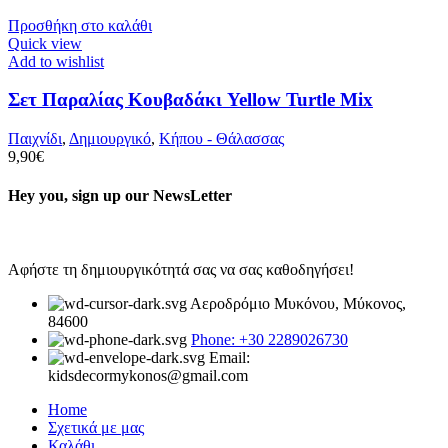
Προσθήκη στο καλάθι
Quick view
Add to wishlist
Σετ Παραλίας Κουβαδάκι Yellow Turtle Mix
Παιχνίδι
,
Δημιουργικό
,
Κήπου - Θάλασσας
9,90
€
Hey you, sign up our NewsLetter
Αφήστε τη δημιουργικότητά σας να σας καθοδηγήσει!
Αεροδρόμιο Μυκόνου, Μύκονος,
84600
Phone: +30 2289026730
Email:
kidsdecormykonos@gmail.com
Home
Σχετικά με μας
Καλάθι