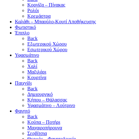
Κορνίζα – Πίνακας
Ρολόι
Κρεμάστρα
Καλάθι – Μπαούλο-Κουτί Αποθήκευσης
Φωτιστικό
Έπιπλο
Back
Εξωτερικού Χώρου
Εσωτερικού Χώρου
Υφασμάτινο
Back
Χαλί
Μαξιλάρι
Κουρτίνα
Παιχνίδι
Back
Δημιουργικό
Κήπου – Θάλασσας
Υφασμάτινο – Λούτρινο
Φαγητό
Back
Κούπα – Ποτήρι
Μαχαιροπήρουνα
Σερβίτσια
Θερμός – Φαγητοδοχείο