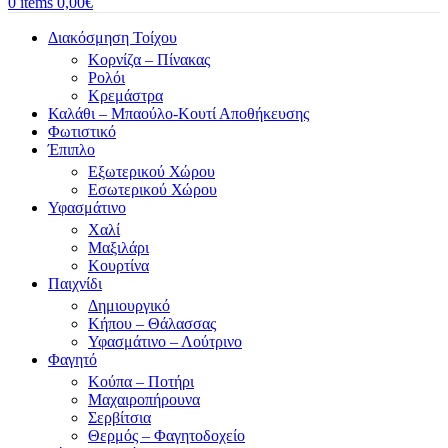
0
items
0,00
€
Διακόσμηση Τοίχου
Κορνίζα – Πίνακας
Ρολόι
Κρεμάστρα
Καλάθι – Μπαούλο-Κουτί Αποθήκευσης
Φωτιστικό
Έπιπλο
Εξωτερικού Χώρου
Εσωτερικού Χώρου
Υφασμάτινο
Χαλί
Μαξιλάρι
Κουρτίνα
Παιχνίδι
Δημιουργικό
Κήπου – Θάλασσας
Υφασμάτινο – Λούτρινο
Φαγητό
Κούπα – Ποτήρι
Μαχαιροπήρουνα
Σερβίτσια
Θερμός – Φαγητοδοχείο