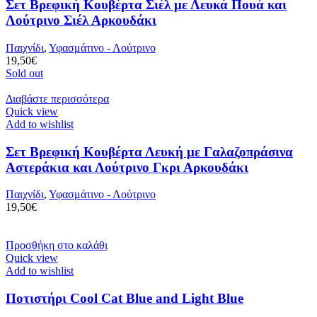
Σετ Βρεφική Κουβέρτα Σιέλ με Λευκά Πουά και
Λούτρινο Σιέλ Αρκουδάκι
Παιχνίδι
,
Υφασμάτινο - Λούτρινο
19,50
€
Sold out
Διαβάστε περισσότερα
Quick view
Add to wishlist
Σετ Βρεφική Κουβέρτα Λευκή με Γαλαζοπράσινα
Αστεράκια και Λούτρινο Γκρι Αρκουδάκι
Παιχνίδι
,
Υφασμάτινο - Λούτρινο
19,50
€
Προσθήκη στο καλάθι
Quick view
Add to wishlist
Ποτιστήρι Cool Cat Blue and Light Blue