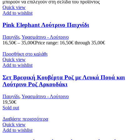
μπορούν να επιλεγούν στη σελίδα του προϊόντος
Quick view
Add to wishlist
Pink Elephant Λούτρινο Παιχνίδι
Παιχνίδι
,
Υφασμάτινο - Λούτρινο
16,50
€
–
35,00
€
Price range: 16,50€ through 35,00€
Προσθήκη στο καλάθι
Quick view
Add to wishlist
Σετ Βρεφική Κουβέρτα Ροζ με Λευκά Πουά και
Λούτρινο Ροζ Αρκουδάκι
Παιχνίδι
,
Υφασμάτινο - Λούτρινο
19,50
€
Sold out
Διαβάστε περισσότερα
Quick view
Add to wishlist