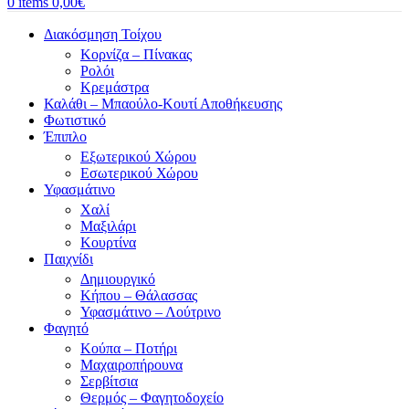
0
items
0,00
€
Διακόσμηση Τοίχου
Κορνίζα – Πίνακας
Ρολόι
Κρεμάστρα
Καλάθι – Μπαούλο-Κουτί Αποθήκευσης
Φωτιστικό
Έπιπλο
Εξωτερικού Χώρου
Εσωτερικού Χώρου
Υφασμάτινο
Χαλί
Μαξιλάρι
Κουρτίνα
Παιχνίδι
Δημιουργικό
Κήπου – Θάλασσας
Υφασμάτινο – Λούτρινο
Φαγητό
Κούπα – Ποτήρι
Μαχαιροπήρουνα
Σερβίτσια
Θερμός – Φαγητοδοχείο