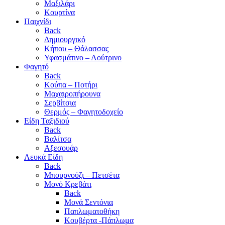
Μαξιλάρι
Κουρτίνα
Παιχνίδι
Back
Δημιουργικό
Κήπου – Θάλασσας
Υφασμάτινο – Λούτρινο
Φαγητό
Back
Κούπα – Ποτήρι
Μαχαιροπήρουνα
Σερβίτσια
Θερμός – Φαγητοδοχείο
Είδη Ταξιδιού
Back
Βαλίτσα
Αξεσουάρ
Λευκά Είδη
Back
Μπουρνούζι – Πετσέτα
Μονό Κρεβάτι
Back
Μονά Σεντόνια
Παπλωματοθήκη
Κουβέρτα -Πάπλωμα