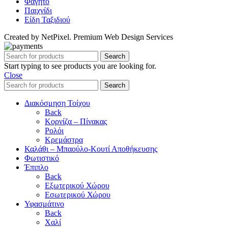
Φαγητό
Παιχνίδι
Είδη Ταξιδιού
Created by NetPixel. Premium Web Design Services
Search
Start typing to see products you are looking for.
Close
Search
Διακόσμηση Τοίχου
Back
Κορνίζα – Πίνακας
Ρολόι
Κρεμάστρα
Καλάθι – Μπαούλο-Κουτί Αποθήκευσης
Φωτιστικό
Έπιπλο
Back
Εξωτερικού Χώρου
Εσωτερικού Χώρου
Υφασμάτινο
Back
Χαλί