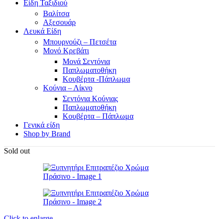
Είδη Ταξιδιού
Βαλίτσα
Αξεσουάρ
Λευκά Είδη
Μπουρνούζι – Πετσέτα
Μονό Κρεβάτι
Μονά Σεντόνια
Παπλωματοθήκη
Κουβέρτα -Πάπλωμα
Κούνια – Λίκνο
Σεντόνια Κούνιας
Παπλωματοθήκη
Κουβέρτα – Πάπλωμα
Γενικά είδη
Shop by Brand
Sold out
Click to enlarge