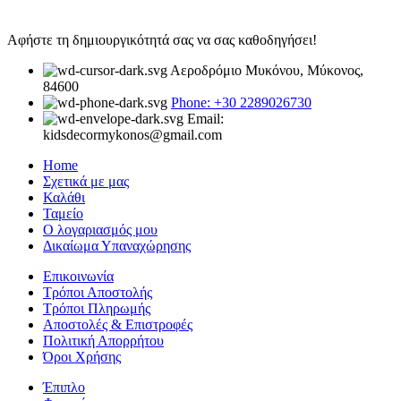
Αφήστε τη δημιουργικότητά σας να σας καθοδηγήσει!
Αεροδρόμιο Μυκόνου, Μύκονος,
84600
Phone: +30 2289026730
Email:
kidsdecormykonos@gmail.com
Home
Σχετικά με μας
Καλάθι
Ταμείο
Ο λογαριασμός μου
Δικαίωμα Υπαναχώρησης
Επικοινωνία
Τρόποι Αποστολής
Τρόποι Πληρωμής
Αποστολές & Επιστροφές
Πολιτική Απορρήτου
Όροι Χρήσης
Έπιπλο