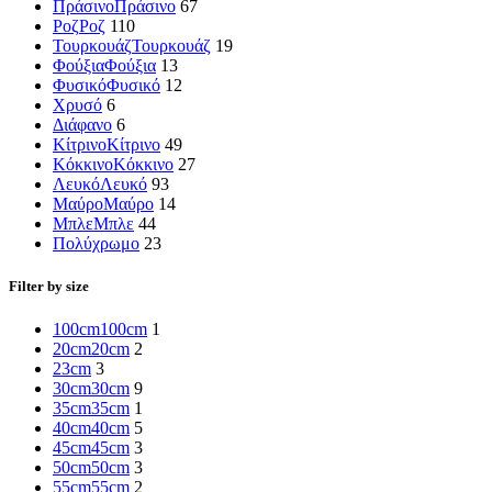
Πράσινο
Πράσινο
67
Ροζ
Ροζ
110
Τουρκουάζ
Τουρκουάζ
19
Φούξια
Φούξια
13
Φυσικό
Φυσικό
12
Χρυσό
6
Διάφανο
6
Κίτρινο
Κίτρινο
49
Κόκκινο
Κόκκινο
27
Λευκό
Λευκό
93
Μαύρο
Μαύρο
14
Μπλε
Μπλε
44
Πολύχρωμο
23
Filter by size
100cm
100cm
1
20cm
20cm
2
23cm
3
30cm
30cm
9
35cm
35cm
1
40cm
40cm
5
45cm
45cm
3
50cm
50cm
3
55cm
55cm
2