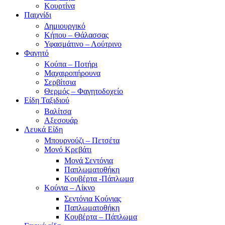
Κουρτίνα
Παιχνίδι
Δημιουργικό
Κήπου – Θάλασσας
Υφασμάτινο – Λούτρινο
Φαγητό
Κούπα – Ποτήρι
Μαχαιροπήρουνα
Σερβίτσια
Θερμός – Φαγητοδοχείο
Είδη Ταξιδιού
Βαλίτσα
Αξεσουάρ
Λευκά Είδη
Μπουρνούζι – Πετσέτα
Μονό Κρεβάτι
Μονά Σεντόνια
Παπλωματοθήκη
Κουβέρτα -Πάπλωμα
Κούνια – Λίκνο
Σεντόνια Κούνιας
Παπλωματοθήκη
Κουβέρτα – Πάπλωμα