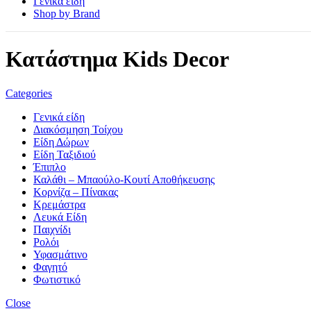
Γενικά είδη
Shop by Brand
Κατάστημα Kids Decor
Categories
Γενικά είδη
Διακόσμηση Τοίχου
Είδη Δώρων
Είδη Ταξιδιού
Έπιπλο
Καλάθι – Μπαούλο-Κουτί Αποθήκευσης
Κορνίζα – Πίνακας
Κρεμάστρα
Λευκά Είδη
Παιχνίδι
Ρολόι
Υφασμάτινο
Φαγητό
Φωτιστικό
Close