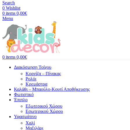
Search
0
Wishlist
0
items
0,00
€
Menu
0
items
0,00
€
Διακόσμηση Τοίχου
Κορνίζα – Πίνακας
Ρολόι
Κρεμάστρα
Καλάθι – Μπαούλο-Κουτί Αποθήκευσης
Φωτιστικό
Έπιπλο
Εξωτερικού Χώρου
Εσωτερικού Χώρου
Υφασμάτινο
Χαλί
Μαξιλάρι