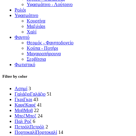
Υφασμάτινο - Λούτρινο
Ρολόι
Υφασμάτινο
Κουρτίνα
Μαξιλάρι
Χαλί
Φαγητό
Θερμός - Φαγητοδοχείο
Κούπα - Ποτήρι
Μαχαιροπήρουνα
Σερβίτσια
Φωτιστικό
Filter by color
Ασημί
3
Γαλάζιο
Γαλάζιο
51
Γκρι
Γκρι
43
Καφέ
Καφέ
41
Μοβ
Μοβ
22
Μπεζ
Μπεζ
24
Παλ Ροζ
6
Πετρόλ
Πετρόλ
2
Πορτοκαλί
Πορτοκαλί
14