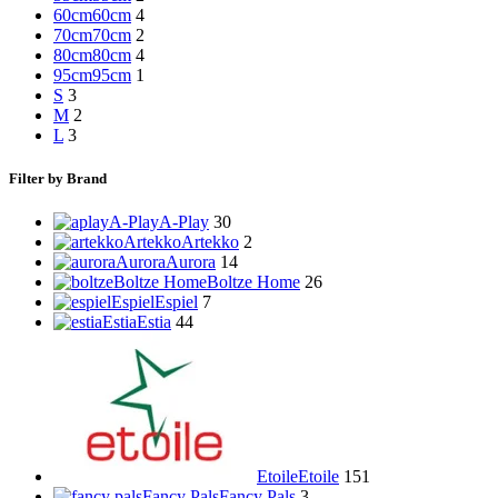
60cm
60cm
4
70cm
70cm
2
80cm
80cm
4
95cm
95cm
1
S
3
M
2
L
3
Filter by Brand
A-Play
A-Play
30
Artekko
Artekko
2
Aurora
Aurora
14
Boltze Home
Boltze Home
26
Espiel
Espiel
7
Estia
Estia
44
Etoile
Etoile
151
Fancy Pals
Fancy Pals
3