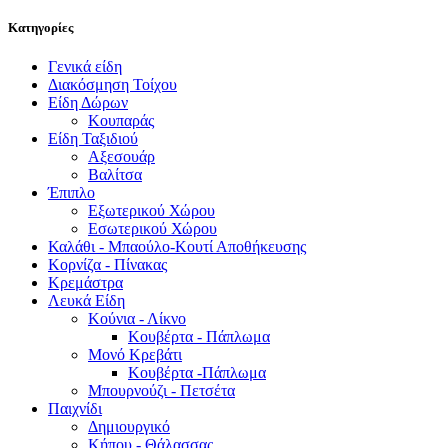
Κατηγορίες
Γενικά είδη
Διακόσμηση Τοίχου
Είδη Δώρων
Κουπαράς
Είδη Ταξιδιού
Αξεσουάρ
Βαλίτσα
Έπιπλο
Εξωτερικού Χώρου
Εσωτερικού Χώρου
Καλάθι - Μπαούλο-Κουτί Αποθήκευσης
Κορνίζα - Πίνακας
Κρεμάστρα
Λευκά Είδη
Κούνια - Λίκνο
Κουβέρτα - Πάπλωμα
Μονό Κρεβάτι
Κουβέρτα -Πάπλωμα
Μπουρνούζι - Πετσέτα
Παιχνίδι
Δημιουργικό
Κήπου - Θάλασσας