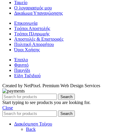
Ταμείο
Ο λογαριασμός μου
Δικαίωμα Υπαναχώρησης
Επικοινωνία
Τρόποι Αποστολής
Τρόποι Πληρωμής
Αποστολές & Επιστροφές
Πολιτική Απορρήτου
Όροι Χρήσης
Έπιπλο
Φαγητό
Παιχνίδι
Είδη Ταξιδιού
Created by NetPixel. Premium Web Design Services
Search
Start typing to see products you are looking for.
Close
Search
Διακόσμηση Τοίχου
Back