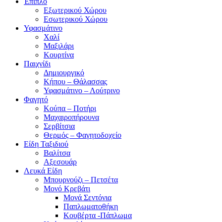
Έπιπλο
Εξωτερικού Χώρου
Εσωτερικού Χώρου
Υφασμάτινο
Χαλί
Μαξιλάρι
Κουρτίνα
Παιχνίδι
Δημιουργικό
Κήπου – Θάλασσας
Υφασμάτινο – Λούτρινο
Φαγητό
Κούπα – Ποτήρι
Μαχαιροπήρουνα
Σερβίτσια
Θερμός – Φαγητοδοχείο
Είδη Ταξιδιού
Βαλίτσα
Αξεσουάρ
Λευκά Είδη
Μπουρνούζι – Πετσέτα
Μονό Κρεβάτι
Μονά Σεντόνια
Παπλωματοθήκη
Κουβέρτα -Πάπλωμα