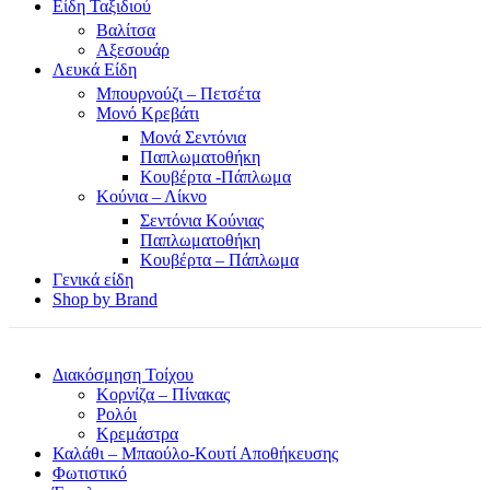
Είδη Ταξιδιού
Βαλίτσα
Αξεσουάρ
Λευκά Είδη
Μπουρνούζι – Πετσέτα
Μονό Κρεβάτι
Μονά Σεντόνια
Παπλωματοθήκη
Κουβέρτα -Πάπλωμα
Κούνια – Λίκνο
Σεντόνια Κούνιας
Παπλωματοθήκη
Κουβέρτα – Πάπλωμα
Γενικά είδη
Shop by Brand
Διακόσμηση Τοίχου
Κορνίζα – Πίνακας
Ρολόι
Κρεμάστρα
Καλάθι – Μπαούλο-Κουτί Αποθήκευσης
Φωτιστικό