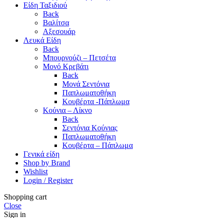
Είδη Ταξιδιού
Back
Βαλίτσα
Αξεσουάρ
Λευκά Είδη
Back
Μπουρνούζι – Πετσέτα
Μονό Κρεβάτι
Back
Μονά Σεντόνια
Παπλωματοθήκη
Κουβέρτα -Πάπλωμα
Κούνια – Λίκνο
Back
Σεντόνια Κούνιας
Παπλωματοθήκη
Κουβέρτα – Πάπλωμα
Γενικά είδη
Shop by Brand
Wishlist
Login / Register
Shopping cart
Close
Sign in