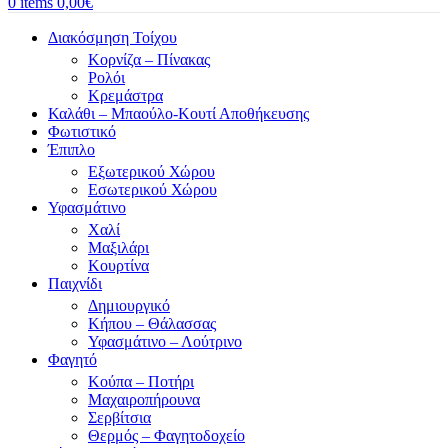
0
items
0,00
€
Διακόσμηση Τοίχου
Κορνίζα – Πίνακας
Ρολόι
Κρεμάστρα
Καλάθι – Μπαούλο-Κουτί Αποθήκευσης
Φωτιστικό
Έπιπλο
Εξωτερικού Χώρου
Εσωτερικού Χώρου
Υφασμάτινο
Χαλί
Μαξιλάρι
Κουρτίνα
Παιχνίδι
Δημιουργικό
Κήπου – Θάλασσας
Υφασμάτινο – Λούτρινο
Φαγητό
Κούπα – Ποτήρι
Μαχαιροπήρουνα
Σερβίτσια
Θερμός – Φαγητοδοχείο