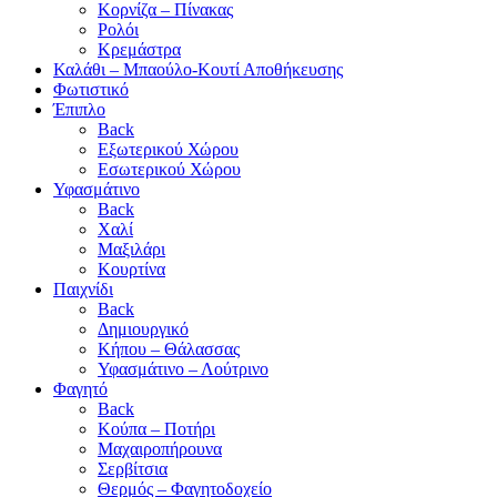
Κορνίζα – Πίνακας
Ρολόι
Κρεμάστρα
Καλάθι – Μπαούλο-Κουτί Αποθήκευσης
Φωτιστικό
Έπιπλο
Back
Εξωτερικού Χώρου
Εσωτερικού Χώρου
Υφασμάτινο
Back
Χαλί
Μαξιλάρι
Κουρτίνα
Παιχνίδι
Back
Δημιουργικό
Κήπου – Θάλασσας
Υφασμάτινο – Λούτρινο
Φαγητό
Back
Κούπα – Ποτήρι
Μαχαιροπήρουνα
Σερβίτσια
Θερμός – Φαγητοδοχείο