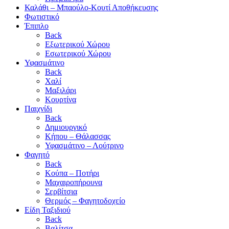
Καλάθι – Μπαούλο-Κουτί Αποθήκευσης
Φωτιστικό
Έπιπλο
Back
Εξωτερικού Χώρου
Εσωτερικού Χώρου
Υφασμάτινο
Back
Χαλί
Μαξιλάρι
Κουρτίνα
Παιχνίδι
Back
Δημιουργικό
Κήπου – Θάλασσας
Υφασμάτινο – Λούτρινο
Φαγητό
Back
Κούπα – Ποτήρι
Μαχαιροπήρουνα
Σερβίτσια
Θερμός – Φαγητοδοχείο
Είδη Ταξιδιού
Back
Βαλίτσα