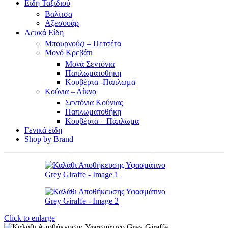
Είδη Ταξιδιού
Βαλίτσα
Αξεσουάρ
Λευκά Είδη
Μπουρνούζι – Πετσέτα
Μονό Κρεβάτι
Μονά Σεντόνια
Παπλωματοθήκη
Κουβέρτα -Πάπλωμα
Κούνια – Λίκνο
Σεντόνια Κούνιας
Παπλωματοθήκη
Κουβέρτα – Πάπλωμα
Γενικά είδη
Shop by Brand
Click to enlarge