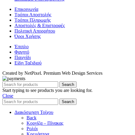
Επικοινωνία
Τρόποι Αποστολής
Τρόποι Πληρωμής
Αποστολές & Επιστροφές
Πολιτική Απορρήτου
Όροι Χρήσης
Έπιπλο
Φαγητό
Παιχνίδι
Είδη Ταξιδιού
Created by NetPixel. Premium Web Design Services
Search
Start typing to see products you are looking for.
Close
Search
Διακόσμηση Τοίχου
Back
Κορνίζα – Πίνακας
Ρολόι
Κρεμάστρα