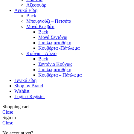
Αξεσουάρ
Λευκά Είδη
Back
Μπουρνούζι – Πετσέτα
Μονό Κρεβάτι
Back
Μονά Σεντόνια
Παπλωματοθήκη
Κουβέρτα -Πάπλωμα
Κούνια – Λίκνο
Back
Σεντόνια Κούνιας
Παπλωματοθήκη
Κουβέρτα – Πάπλωμα
Γενικά είδη
Shop by Brand
Wishlist
Login / Register
Shopping cart
Close
Sign in
Close
No account yet?