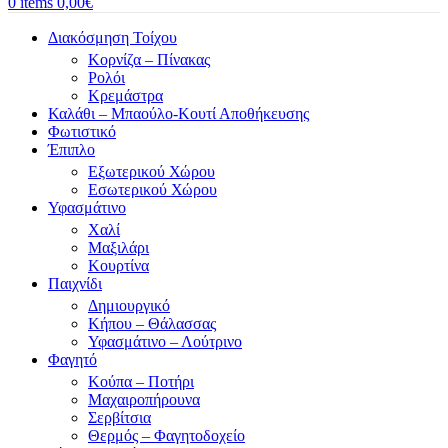
0
items
0,00
€
Διακόσμηση Τοίχου
Κορνίζα – Πίνακας
Ρολόι
Κρεμάστρα
Καλάθι – Μπαούλο-Κουτί Αποθήκευσης
Φωτιστικό
Έπιπλο
Εξωτερικού Χώρου
Εσωτερικού Χώρου
Υφασμάτινο
Χαλί
Μαξιλάρι
Κουρτίνα
Παιχνίδι
Δημιουργικό
Κήπου – Θάλασσας
Υφασμάτινο – Λούτρινο
Φαγητό
Κούπα – Ποτήρι
Μαχαιροπήρουνα
Σερβίτσια
Θερμός – Φαγητοδοχείο