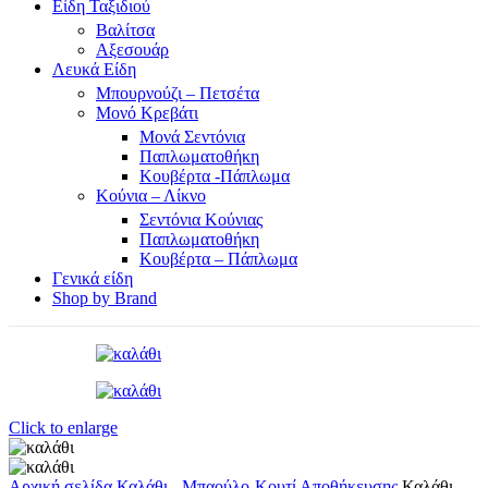
Είδη Ταξιδιού
Βαλίτσα
Αξεσουάρ
Λευκά Είδη
Μπουρνούζι – Πετσέτα
Μονό Κρεβάτι
Μονά Σεντόνια
Παπλωματοθήκη
Κουβέρτα -Πάπλωμα
Κούνια – Λίκνο
Σεντόνια Κούνιας
Παπλωματοθήκη
Κουβέρτα – Πάπλωμα
Γενικά είδη
Shop by Brand
Click to enlarge
Αρχική σελίδα
Καλάθι - Μπαούλο-Κουτί Αποθήκευσης
Καλάθι