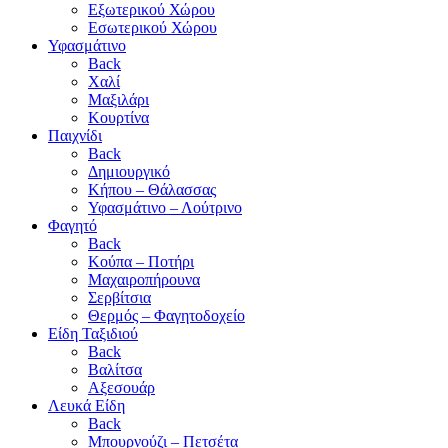
Εξωτερικού Χώρου
Εσωτερικού Χώρου
Υφασμάτινο
Back
Χαλί
Μαξιλάρι
Κουρτίνα
Παιχνίδι
Back
Δημιουργικό
Κήπου – Θάλασσας
Υφασμάτινο – Λούτρινο
Φαγητό
Back
Κούπα – Ποτήρι
Μαχαιροπήρουνα
Σερβίτσια
Θερμός – Φαγητοδοχείο
Είδη Ταξιδιού
Back
Βαλίτσα
Αξεσουάρ
Λευκά Είδη
Back
Μπουρνούζι – Πετσέτα