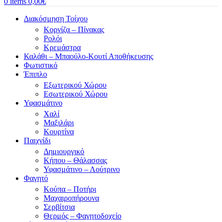
0
items
0,00
€
Διακόσμηση Τοίχου
Κορνίζα – Πίνακας
Ρολόι
Κρεμάστρα
Καλάθι – Μπαούλο-Κουτί Αποθήκευσης
Φωτιστικό
Έπιπλο
Εξωτερικού Χώρου
Εσωτερικού Χώρου
Υφασμάτινο
Χαλί
Μαξιλάρι
Κουρτίνα
Παιχνίδι
Δημιουργικό
Κήπου – Θάλασσας
Υφασμάτινο – Λούτρινο
Φαγητό
Κούπα – Ποτήρι
Μαχαιροπήρουνα
Σερβίτσια
Θερμός – Φαγητοδοχείο