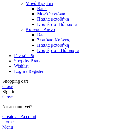
Μονό Κρεβάτι
Back
Μονά Σεντόνια
Παπλωματοθήκη
Κουβέρτα -Πάπλωμα
Κούνια – Λίκνο
Back
Σεντόνια Κούνιας
Παπλωματοθήκη
Κουβέρτα – Πάπλωμα
Γενικά είδη
Shop by Brand
Wishlist
Login / Register
Shopping cart
Close
Sign in
Close
No account yet?
Create an Account
Home
Menu