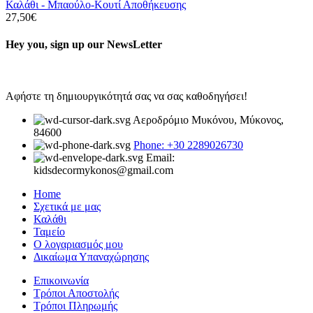
Καλάθι - Μπαούλο-Κουτί Αποθήκευσης
27,50
€
Hey you, sign up our NewsLetter
Αφήστε τη δημιουργικότητά σας να σας καθοδηγήσει!
Αεροδρόμιο Μυκόνου, Μύκονος,
84600
Phone: +30 2289026730
Email:
kidsdecormykonos@gmail.com
Home
Σχετικά με μας
Καλάθι
Ταμείο
Ο λογαριασμός μου
Δικαίωμα Υπαναχώρησης
Επικοινωνία
Τρόποι Αποστολής
Τρόποι Πληρωμής