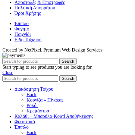
Αποστολές & Επιστροφές
Πολιτική Απορρήτου
Όροι Χρήσης
Έπιπλο
Φαγητό
Παιχνίδι
Είδη Ταξιδιού
Created by NetPixel. Premium Web Design Services
Search
Start typing to see products you are looking for.
Close
Search
Διακόσμηση Τοίχου
Back
Κορνίζα – Πίνακας
Ρολόι
Κρεμάστρα
Καλάθι – Μπαούλο-Κουτί Αποθήκευσης
Φωτιστικό
Έπιπλο
Back