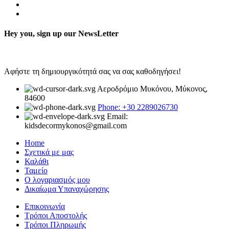
Hey you, sign up our NewsLetter
Αφήστε τη δημιουργικότητά σας να σας καθοδηγήσει!
Αεροδρόμιο Μυκόνου, Μύκονος,
84600
Phone: +30 2289026730
Email:
kidsdecormykonos@gmail.com
Home
Σχετικά με μας
Καλάθι
Ταμείο
Ο λογαριασμός μου
Δικαίωμα Υπαναχώρησης
Επικοινωνία
Τρόποι Αποστολής
Τρόποι Πληρωμής