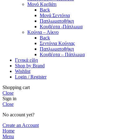
Μονό Κρεβάτι
Back
Μονά Σεντόνια
Παπλωματοθήκη
Κουβέρτα -Πάπλωμα
Κούνια – Λίκνο
Back
Σεντόνια Κούνιας
Παπλωματοθήκη
Κουβέρτα – Πάπλωμα
Γενικά είδη
Shop by Brand
Wishlist
Login / Register
Shopping cart
Close
Sign in
Close
No account yet?
Create an Account
Home
Menu