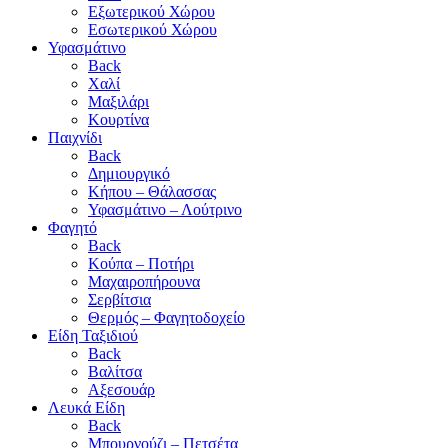
Εξωτερικού Χώρου
Εσωτερικού Χώρου
Υφασμάτινο
Back
Χαλί
Μαξιλάρι
Κουρτίνα
Παιχνίδι
Back
Δημιουργικό
Κήπου – Θάλασσας
Υφασμάτινο – Λούτρινο
Φαγητό
Back
Κούπα – Ποτήρι
Μαχαιροπήρουνα
Σερβίτσια
Θερμός – Φαγητοδοχείο
Είδη Ταξιδιού
Back
Βαλίτσα
Αξεσουάρ
Λευκά Είδη
Back
Μπουρνούζι – Πετσέτα