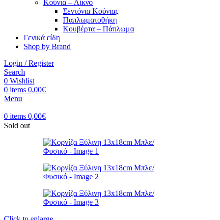
Κούνια – Λίκνο
Σεντόνια Κούνιας
Παπλωματοθήκη
Κουβέρτα – Πάπλωμα
Γενικά είδη
Shop by Brand
Login / Register
Search
0
Wishlist
0
items
0,00
€
Menu
0
items
0,00
€
Sold out
Click to enlarge