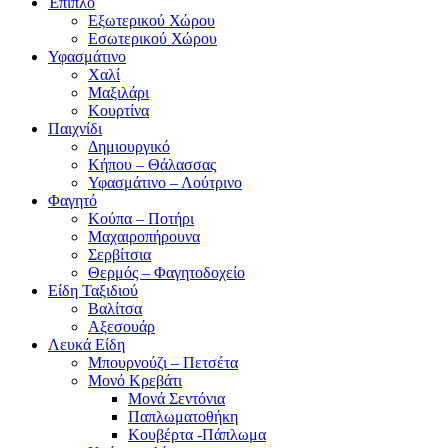
Έπιπλο
Εξωτερικού Χώρου
Εσωτερικού Χώρου
Υφασμάτινο
Χαλί
Μαξιλάρι
Κουρτίνα
Παιχνίδι
Δημιουργικό
Κήπου – Θάλασσας
Υφασμάτινο – Λούτρινο
Φαγητό
Κούπα – Ποτήρι
Μαχαιροπήρουνα
Σερβίτσια
Θερμός – Φαγητοδοχείο
Είδη Ταξιδιού
Βαλίτσα
Αξεσουάρ
Λευκά Είδη
Μπουρνούζι – Πετσέτα
Μονό Κρεβάτι
Μονά Σεντόνια
Παπλωματοθήκη
Κουβέρτα -Πάπλωμα