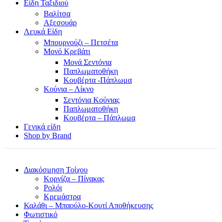
Είδη Ταξιδιού
Βαλίτσα
Αξεσουάρ
Λευκά Είδη
Μπουρνούζι – Πετσέτα
Μονό Κρεβάτι
Μονά Σεντόνια
Παπλωματοθήκη
Κουβέρτα -Πάπλωμα
Κούνια – Λίκνο
Σεντόνια Κούνιας
Παπλωματοθήκη
Κουβέρτα – Πάπλωμα
Γενικά είδη
Shop by Brand
Διακόσμηση Τοίχου
Κορνίζα – Πίνακας
Ρολόι
Κρεμάστρα
Καλάθι – Μπαούλο-Κουτί Αποθήκευσης
Φωτιστικό