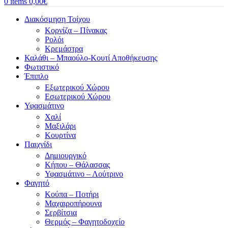
0
items
0,00
€
Διακόσμηση Τοίχου
Κορνίζα – Πίνακας
Ρολόι
Κρεμάστρα
Καλάθι – Μπαούλο-Κουτί Αποθήκευσης
Φωτιστικό
Έπιπλο
Εξωτερικού Χώρου
Εσωτερικού Χώρου
Υφασμάτινο
Χαλί
Μαξιλάρι
Κουρτίνα
Παιχνίδι
Δημιουργικό
Κήπου – Θάλασσας
Υφασμάτινο – Λούτρινο
Φαγητό
Κούπα – Ποτήρι
Μαχαιροπήρουνα
Σερβίτσια
Θερμός – Φαγητοδοχείο