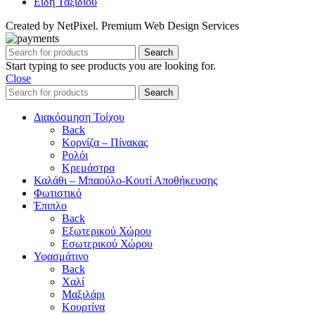
Είδη Ταξιδιού
Created by NetPixel. Premium Web Design Services
Search
Start typing to see products you are looking for.
Close
Search
Διακόσμηση Τοίχου
Back
Κορνίζα – Πίνακας
Ρολόι
Κρεμάστρα
Καλάθι – Μπαούλο-Κουτί Αποθήκευσης
Φωτιστικό
Έπιπλο
Back
Εξωτερικού Χώρου
Εσωτερικού Χώρου
Υφασμάτινο
Back
Χαλί
Μαξιλάρι
Κουρτίνα