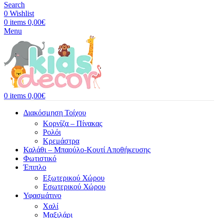
Search
0
Wishlist
0
items
0,00
€
Menu
0
items
0,00
€
Διακόσμηση Τοίχου
Κορνίζα – Πίνακας
Ρολόι
Κρεμάστρα
Καλάθι – Μπαούλο-Κουτί Αποθήκευσης
Φωτιστικό
Έπιπλο
Εξωτερικού Χώρου
Εσωτερικού Χώρου
Υφασμάτινο
Χαλί
Μαξιλάρι