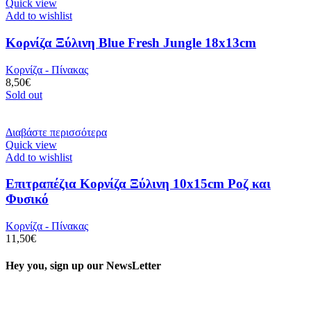
Quick view
Add to wishlist
Κορνίζα Ξύλινη Blue Fresh Jungle 18x13cm
Κορνίζα - Πίνακας
8,50
€
Sold out
Διαβάστε περισσότερα
Quick view
Add to wishlist
Επιτραπέζια Κορνίζα Ξύλινη 10x15cm Ροζ και
Φυσικό
Κορνίζα - Πίνακας
11,50
€
Hey you, sign up our NewsLetter