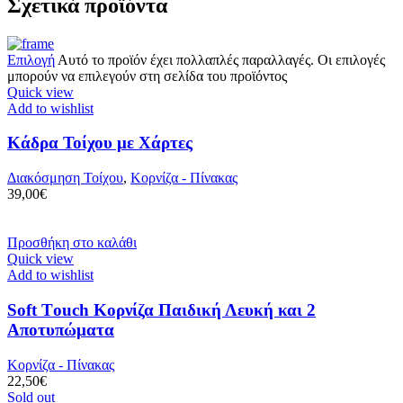
Σχετικά προϊόντα
Επιλογή
Αυτό το προϊόν έχει πολλαπλές παραλλαγές. Οι επιλογές
μπορούν να επιλεγούν στη σελίδα του προϊόντος
Quick view
Add to wishlist
Κάδρα Τοίχου με Χάρτες
Διακόσμηση Τοίχου
,
Κορνίζα - Πίνακας
39,00
€
Προσθήκη στο καλάθι
Quick view
Add to wishlist
Soft Τouch Κορνίζα Παιδική Λευκή και 2
Αποτυπώματα
Κορνίζα - Πίνακας
22,50
€
Sold out