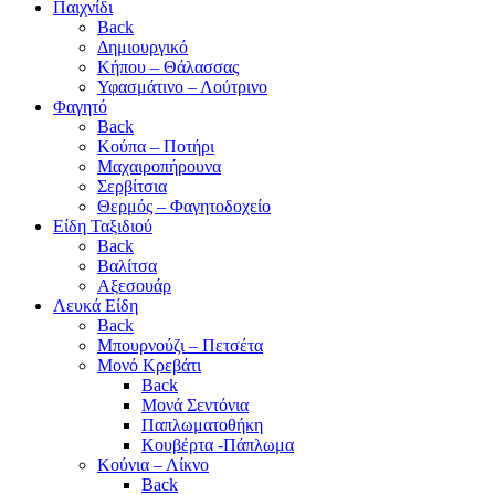
Παιχνίδι
Back
Δημιουργικό
Κήπου – Θάλασσας
Υφασμάτινο – Λούτρινο
Φαγητό
Back
Κούπα – Ποτήρι
Μαχαιροπήρουνα
Σερβίτσια
Θερμός – Φαγητοδοχείο
Είδη Ταξιδιού
Back
Βαλίτσα
Αξεσουάρ
Λευκά Είδη
Back
Μπουρνούζι – Πετσέτα
Μονό Κρεβάτι
Back
Μονά Σεντόνια
Παπλωματοθήκη
Κουβέρτα -Πάπλωμα
Κούνια – Λίκνο
Back