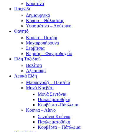
Κουρτίνα
Παιχνίδι
Δημιουργικό
Κήπου – Θάλασσας
Υφασμάτινο – Λούτρινο
Φαγητό
Κούπα – Ποτήρι
Μαχαιροπήρουνα
Σερβίτσια
Θερμός – Φαγητοδοχείο
Είδη Ταξιδιού
Βαλίτσα
Αξεσουάρ
Λευκά Είδη
Μπουρνούζι – Πετσέτα
Μονό Κρεβάτι
Μονά Σεντόνια
Παπλωματοθήκη
Κουβέρτα -Πάπλωμα
Κούνια – Λίκνο
Σεντόνια Κούνιας
Παπλωματοθήκη
Κουβέρτα – Πάπλωμα