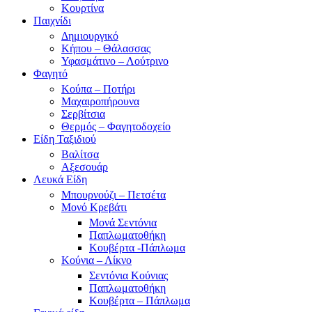
Κουρτίνα
Παιχνίδι
Δημιουργικό
Κήπου – Θάλασσας
Υφασμάτινο – Λούτρινο
Φαγητό
Κούπα – Ποτήρι
Μαχαιροπήρουνα
Σερβίτσια
Θερμός – Φαγητοδοχείο
Είδη Ταξιδιού
Βαλίτσα
Αξεσουάρ
Λευκά Είδη
Μπουρνούζι – Πετσέτα
Μονό Κρεβάτι
Μονά Σεντόνια
Παπλωματοθήκη
Κουβέρτα -Πάπλωμα
Κούνια – Λίκνο
Σεντόνια Κούνιας
Παπλωματοθήκη
Κουβέρτα – Πάπλωμα