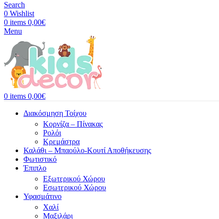
Search
0
Wishlist
0
items
0,00
€
Menu
0
items
0,00
€
Διακόσμηση Τοίχου
Κορνίζα – Πίνακας
Ρολόι
Κρεμάστρα
Καλάθι – Μπαούλο-Κουτί Αποθήκευσης
Φωτιστικό
Έπιπλο
Εξωτερικού Χώρου
Εσωτερικού Χώρου
Υφασμάτινο
Χαλί
Μαξιλάρι