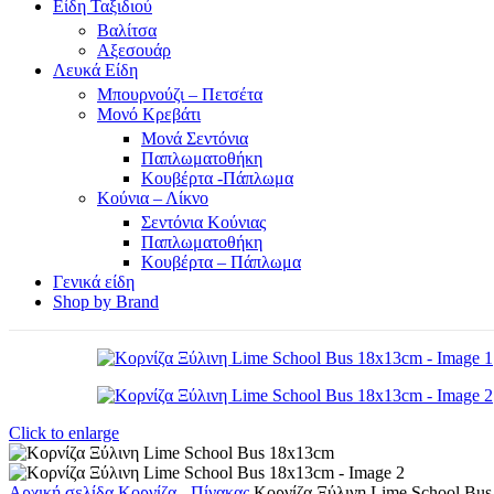
Είδη Ταξιδιού
Βαλίτσα
Αξεσουάρ
Λευκά Είδη
Μπουρνούζι – Πετσέτα
Μονό Κρεβάτι
Μονά Σεντόνια
Παπλωματοθήκη
Κουβέρτα -Πάπλωμα
Κούνια – Λίκνο
Σεντόνια Κούνιας
Παπλωματοθήκη
Κουβέρτα – Πάπλωμα
Γενικά είδη
Shop by Brand
Click to enlarge
Αρχική σελίδα
Κορνίζα - Πίνακας
Κορνίζα Ξύλινη Lime School Bu