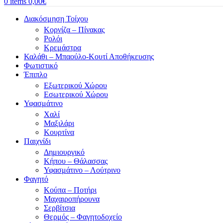
0
items
0,00
€
Διακόσμηση Τοίχου
Κορνίζα – Πίνακας
Ρολόι
Κρεμάστρα
Καλάθι – Μπαούλο-Κουτί Αποθήκευσης
Φωτιστικό
Έπιπλο
Εξωτερικού Χώρου
Εσωτερικού Χώρου
Υφασμάτινο
Χαλί
Μαξιλάρι
Κουρτίνα
Παιχνίδι
Δημιουργικό
Κήπου – Θάλασσας
Υφασμάτινο – Λούτρινο
Φαγητό
Κούπα – Ποτήρι
Μαχαιροπήρουνα
Σερβίτσια
Θερμός – Φαγητοδοχείο