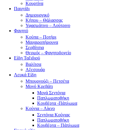
Κουρτίνα
Παιχνίδι
Δημιουργικό
Κήπου – Θάλασσας
Υφασμάτινο – Λούτρινο
Φαγητό
Κούπα – Ποτήρι
Μαχαιροπήρουνα
Σερβίτσια
Θερμός – Φαγητοδοχείο
Είδη Ταξιδιού
Βαλίτσα
Αξεσουάρ
Λευκά Είδη
Μπουρνούζι – Πετσέτα
Μονό Κρεβάτι
Μονά Σεντόνια
Παπλωματοθήκη
Κουβέρτα -Πάπλωμα
Κούνια – Λίκνο
Σεντόνια Κούνιας
Παπλωματοθήκη
Κουβέρτα – Πάπλωμα