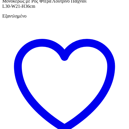
Μονόκερως με Ροζ Φτερά Λούτρινο Παιχνίδι
L30-W21-H36cm
Εξαντλημένο