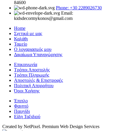
84600
Phone: +30 2289026730
Email:
kidsdecormykonos@gmail.com
Home
Σχετικά με μας
Καλάθι
Ταμείο
Ο λογαριασμός μου
Δικαίωμα Υπαναχώρησης
Επικοινωνία
Τρόποι Αποστολής
Τρόποι Πληρωμής
Αποστολές & Επιστροφές
Πολιτική Απορρήτου
Όροι Χρήσης
Έπιπλο
Φαγητό
Παιχνίδι
Είδη Ταξιδιού
Created by NetPixel. Premium Web Design Services