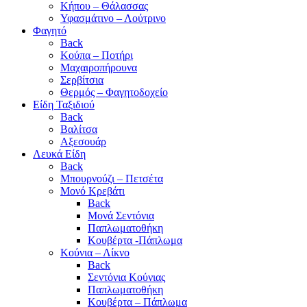
Κήπου – Θάλασσας
Υφασμάτινο – Λούτρινο
Φαγητό
Back
Κούπα – Ποτήρι
Μαχαιροπήρουνα
Σερβίτσια
Θερμός – Φαγητοδοχείο
Είδη Ταξιδιού
Back
Βαλίτσα
Αξεσουάρ
Λευκά Είδη
Back
Μπουρνούζι – Πετσέτα
Μονό Κρεβάτι
Back
Μονά Σεντόνια
Παπλωματοθήκη
Κουβέρτα -Πάπλωμα
Κούνια – Λίκνο
Back
Σεντόνια Κούνιας
Παπλωματοθήκη
Κουβέρτα – Πάπλωμα