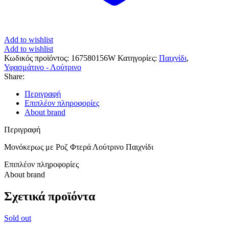
Add to wishlist
Add to wishlist
Κωδικός προϊόντος:
167580156W
Κατηγορίες:
Παιχνίδι
,
Υφασμάτινο - Λούτρινο
Share:
Περιγραφή
Επιπλέον πληροφορίες
About brand
Περιγραφή
Μονόκερως με Ροζ Φτερά Λούτρινο Παιχνίδι
Επιπλέον πληροφορίες
About brand
Σχετικά προϊόντα
Sold out