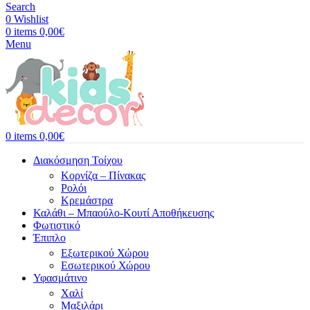
Search
0
Wishlist
0
items
0,00
€
Menu
0
items
0,00
€
Διακόσμηση Τοίχου
Κορνίζα – Πίνακας
Ρολόι
Κρεμάστρα
Καλάθι – Μπαούλο-Κουτί Αποθήκευσης
Φωτιστικό
Έπιπλο
Εξωτερικού Χώρου
Εσωτερικού Χώρου
Υφασμάτινο
Χαλί
Μαξιλάρι