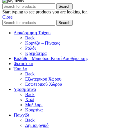
Search
Start typing to see products you are looking for.
Close
Search
Διακόσμηση Τοίχου
Back
Κορνίζα – Πίνακας
Ρολόι
Κρεμάστρα
Καλάθι – Μπαούλο-Κουτί Αποθήκευσης
Φωτιστικό
Έπιπλο
Back
Εξωτερικού Χώρου
Εσωτερικού Χώρου
Υφασμάτινο
Back
Χαλί
Μαξιλάρι
Κουρτίνα
Παιχνίδι
Back
Δημιουργικό