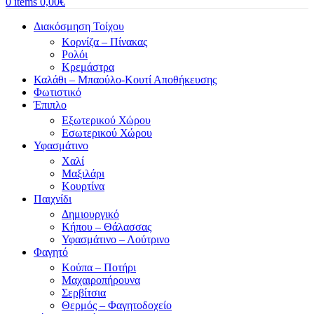
0
items
0,00
€
Διακόσμηση Τοίχου
Κορνίζα – Πίνακας
Ρολόι
Κρεμάστρα
Καλάθι – Μπαούλο-Κουτί Αποθήκευσης
Φωτιστικό
Έπιπλο
Εξωτερικού Χώρου
Εσωτερικού Χώρου
Υφασμάτινο
Χαλί
Μαξιλάρι
Κουρτίνα
Παιχνίδι
Δημιουργικό
Κήπου – Θάλασσας
Υφασμάτινο – Λούτρινο
Φαγητό
Κούπα – Ποτήρι
Μαχαιροπήρουνα
Σερβίτσια
Θερμός – Φαγητοδοχείο