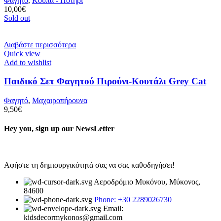
Φαγητό
,
Κούπα - Ποτήρι
10,00
€
Sold out
Διαβάστε περισσότερα
Quick view
Add to wishlist
Παιδικό Σετ Φαγητού Πιρούνι-Κουτάλι Grey Cat
Φαγητό
,
Μαχαιροπήρουνα
9,50
€
Hey you, sign up our NewsLetter
Αφήστε τη δημιουργικότητά σας να σας καθοδηγήσει!
Αεροδρόμιο Μυκόνου, Μύκονος,
84600
Phone: +30 2289026730
Email:
kidsdecormykonos@gmail.com