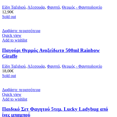
Είδη Ταξιδιού
,
Αξεσουάρ
,
Φαγητό
,
Θερμός - Φαγητοδοχείο
12,90
€
Sold out
Διαβάστε περισσότερα
Quick view
Add to wishlist
Παγούρι Θερμός Ανοξείδωτο 500ml Rainbow
Giraffe
Είδη Ταξιδιού
,
Αξεσουάρ
,
Φαγητό
,
Θερμός - Φαγητοδοχείο
18,00
€
Sold out
Διαβάστε περισσότερα
Quick view
Add to wishlist
Παιδικό Σετ Φαγητού 5τεμ. Lucky Ladybug από
ίνες μπαμπού