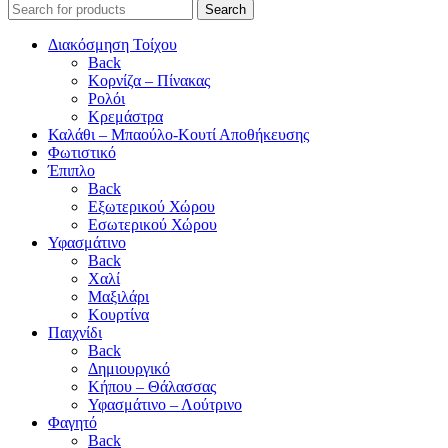
Search
Διακόσμηση Τοίχου
Back
Κορνίζα – Πίνακας
Ρολόι
Κρεμάστρα
Καλάθι – Μπαούλο-Κουτί Αποθήκευσης
Φωτιστικό
Έπιπλο
Back
Εξωτερικού Χώρου
Εσωτερικού Χώρου
Υφασμάτινο
Back
Χαλί
Μαξιλάρι
Κουρτίνα
Παιχνίδι
Back
Δημιουργικό
Κήπου – Θάλασσας
Υφασμάτινο – Λούτρινο
Φαγητό
Back