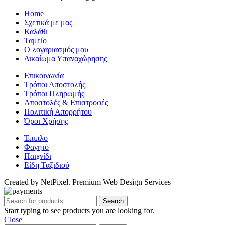
Home
Σχετικά με μας
Καλάθι
Ταμείο
Ο λογαριασμός μου
Δικαίωμα Υπαναχώρησης
Επικοινωνία
Τρόποι Αποστολής
Τρόποι Πληρωμής
Αποστολές & Επιστροφές
Πολιτική Απορρήτου
Όροι Χρήσης
Έπιπλο
Φαγητό
Παιχνίδι
Είδη Ταξιδιού
Created by NetPixel. Premium Web Design Services
Search
Start typing to see products you are looking for.
Close