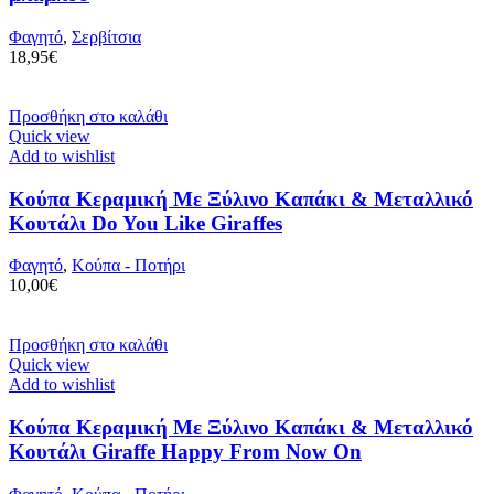
Φαγητό
,
Σερβίτσια
18,95
€
Προσθήκη στο καλάθι
Quick view
Add to wishlist
Κούπα Κεραμική Με Ξύλινο Καπάκι & Μεταλλικό
Κουτάλι Do You Like Giraffes
Φαγητό
,
Κούπα - Ποτήρι
10,00
€
Προσθήκη στο καλάθι
Quick view
Add to wishlist
Κούπα Κεραμική Με Ξύλινο Καπάκι & Μεταλλικό
Κουτάλι Giraffe Happy From Now On