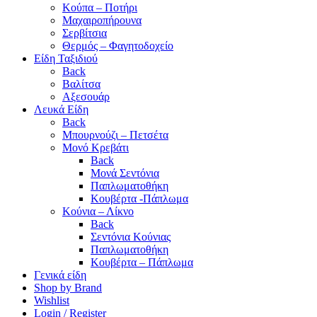
Κούπα – Ποτήρι
Μαχαιροπήρουνα
Σερβίτσια
Θερμός – Φαγητοδοχείο
Είδη Ταξιδιού
Back
Βαλίτσα
Αξεσουάρ
Λευκά Είδη
Back
Μπουρνούζι – Πετσέτα
Μονό Κρεβάτι
Back
Μονά Σεντόνια
Παπλωματοθήκη
Κουβέρτα -Πάπλωμα
Κούνια – Λίκνο
Back
Σεντόνια Κούνιας
Παπλωματοθήκη
Κουβέρτα – Πάπλωμα
Γενικά είδη
Shop by Brand
Wishlist
Login / Register