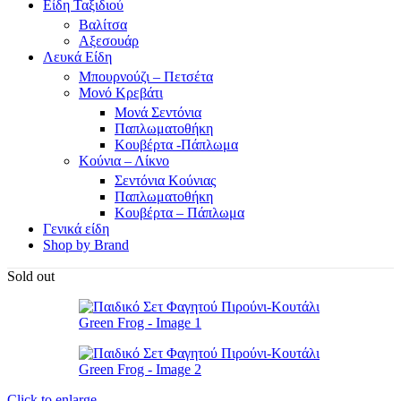
Είδη Ταξιδιού
Βαλίτσα
Αξεσουάρ
Λευκά Είδη
Μπουρνούζι – Πετσέτα
Μονό Κρεβάτι
Μονά Σεντόνια
Παπλωματοθήκη
Κουβέρτα -Πάπλωμα
Κούνια – Λίκνο
Σεντόνια Κούνιας
Παπλωματοθήκη
Κουβέρτα – Πάπλωμα
Γενικά είδη
Shop by Brand
Sold out
Click to enlarge