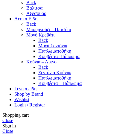
Back
Βαλίτσα
Αξεσουάρ
Λευκά Είδη
Back
Μπουρνούζι – Πετσέτα
Μονό Κρεβάτι
Back
Μονά Σεντόνια
Παπλωματοθήκη
Κουβέρτα -Πάπλωμα
Κούνια – Λίκνο
Back
Σεντόνια Κούνιας
Παπλωματοθήκη
Κουβέρτα – Πάπλωμα
Γενικά είδη
Shop by Brand
Wishlist
Login / Register
Shopping cart
Close
Sign in
Close