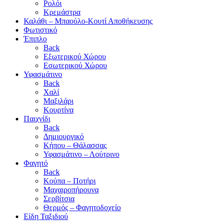
Ρολόι
Κρεμάστρα
Καλάθι – Μπαούλο-Κουτί Αποθήκευσης
Φωτιστικό
Έπιπλο
Back
Εξωτερικού Χώρου
Εσωτερικού Χώρου
Υφασμάτινο
Back
Χαλί
Μαξιλάρι
Κουρτίνα
Παιχνίδι
Back
Δημιουργικό
Κήπου – Θάλασσας
Υφασμάτινο – Λούτρινο
Φαγητό
Back
Κούπα – Ποτήρι
Μαχαιροπήρουνα
Σερβίτσια
Θερμός – Φαγητοδοχείο
Είδη Ταξιδιού