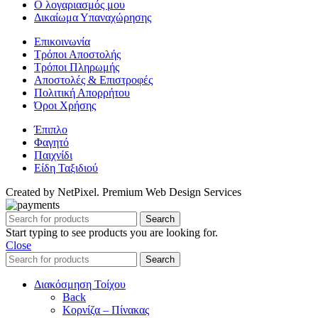
Ο λογαριασμός μου
Δικαίωμα Υπαναχώρησης
Επικοινωνία
Τρόποι Αποστολής
Τρόποι Πληρωμής
Αποστολές & Επιστροφές
Πολιτική Απορρήτου
Όροι Χρήσης
Έπιπλο
Φαγητό
Παιχνίδι
Είδη Ταξιδιού
Created by NetPixel. Premium Web Design Services
Search
Start typing to see products you are looking for.
Close
Search
Διακόσμηση Τοίχου
Back
Κορνίζα – Πίνακας