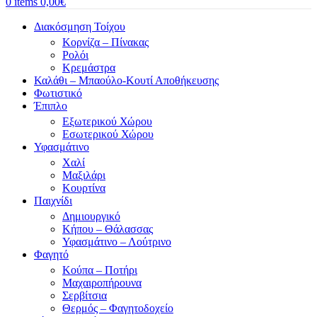
0
items
0,00
€
Διακόσμηση Τοίχου
Κορνίζα – Πίνακας
Ρολόι
Κρεμάστρα
Καλάθι – Μπαούλο-Κουτί Αποθήκευσης
Φωτιστικό
Έπιπλο
Εξωτερικού Χώρου
Εσωτερικού Χώρου
Υφασμάτινο
Χαλί
Μαξιλάρι
Κουρτίνα
Παιχνίδι
Δημιουργικό
Κήπου – Θάλασσας
Υφασμάτινο – Λούτρινο
Φαγητό
Κούπα – Ποτήρι
Μαχαιροπήρουνα
Σερβίτσια
Θερμός – Φαγητοδοχείο