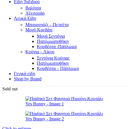
Είδη Ταξιδιού
Βαλίτσα
Αξεσουάρ
Λευκά Είδη
Μπουρνούζι – Πετσέτα
Μονό Κρεβάτι
Μονά Σεντόνια
Παπλωματοθήκη
Κουβέρτα -Πάπλωμα
Κούνια – Λίκνο
Σεντόνια Κούνιας
Παπλωματοθήκη
Κουβέρτα – Πάπλωμα
Γενικά είδη
Shop by Brand
Sold out
Click to enlarge