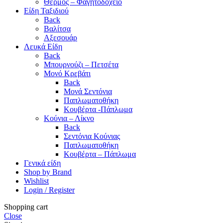
Θερμός – Φαγητοδοχείο
Είδη Ταξιδιού
Back
Βαλίτσα
Αξεσουάρ
Λευκά Είδη
Back
Μπουρνούζι – Πετσέτα
Μονό Κρεβάτι
Back
Μονά Σεντόνια
Παπλωματοθήκη
Κουβέρτα -Πάπλωμα
Κούνια – Λίκνο
Back
Σεντόνια Κούνιας
Παπλωματοθήκη
Κουβέρτα – Πάπλωμα
Γενικά είδη
Shop by Brand
Wishlist
Login / Register
Shopping cart
Close