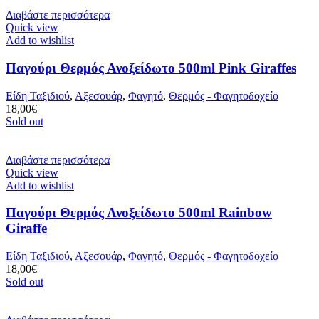
Διαβάστε περισσότερα
Quick view
Add to wishlist
Παγούρι Θερμός Ανοξείδωτο 500ml Pink Giraffes
Είδη Ταξιδιού
,
Αξεσουάρ
,
Φαγητό
,
Θερμός - Φαγητοδοχείο
18,00
€
Sold out
Διαβάστε περισσότερα
Quick view
Add to wishlist
Παγούρι Θερμός Ανοξείδωτο 500ml Rainbow
Giraffe
Είδη Ταξιδιού
,
Αξεσουάρ
,
Φαγητό
,
Θερμός - Φαγητοδοχείο
18,00
€
Sold out