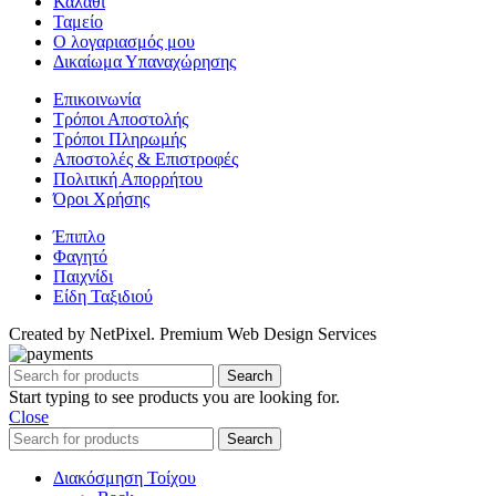
Καλάθι
Ταμείο
Ο λογαριασμός μου
Δικαίωμα Υπαναχώρησης
Επικοινωνία
Τρόποι Αποστολής
Τρόποι Πληρωμής
Αποστολές & Επιστροφές
Πολιτική Απορρήτου
Όροι Χρήσης
Έπιπλο
Φαγητό
Παιχνίδι
Είδη Ταξιδιού
Created by NetPixel. Premium Web Design Services
Search
Start typing to see products you are looking for.
Close
Search
Διακόσμηση Τοίχου