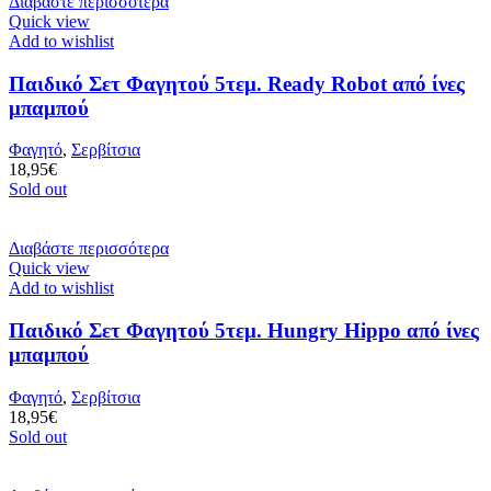
Διαβάστε περισσότερα
Quick view
Add to wishlist
Παιδικό Σετ Φαγητού 5τεμ. Ready Robot από ίνες
μπαμπού
Φαγητό
,
Σερβίτσια
18,95
€
Sold out
Διαβάστε περισσότερα
Quick view
Add to wishlist
Παιδικό Σετ Φαγητού 5τεμ. Hungry Hippo από ίνες
μπαμπού
Φαγητό
,
Σερβίτσια
18,95
€
Sold out