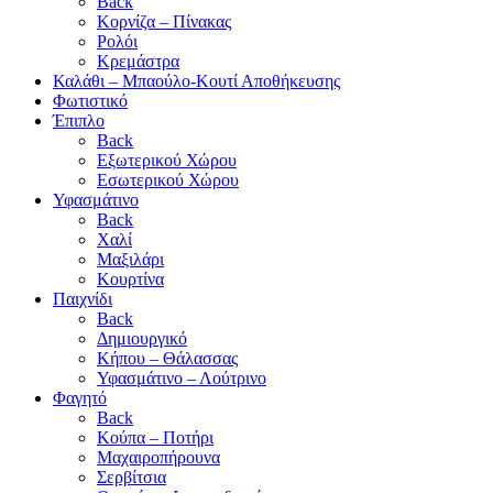
Back
Κορνίζα – Πίνακας
Ρολόι
Κρεμάστρα
Καλάθι – Μπαούλο-Κουτί Αποθήκευσης
Φωτιστικό
Έπιπλο
Back
Εξωτερικού Χώρου
Εσωτερικού Χώρου
Υφασμάτινο
Back
Χαλί
Μαξιλάρι
Κουρτίνα
Παιχνίδι
Back
Δημιουργικό
Κήπου – Θάλασσας
Υφασμάτινο – Λούτρινο
Φαγητό
Back
Κούπα – Ποτήρι
Μαχαιροπήρουνα
Σερβίτσια