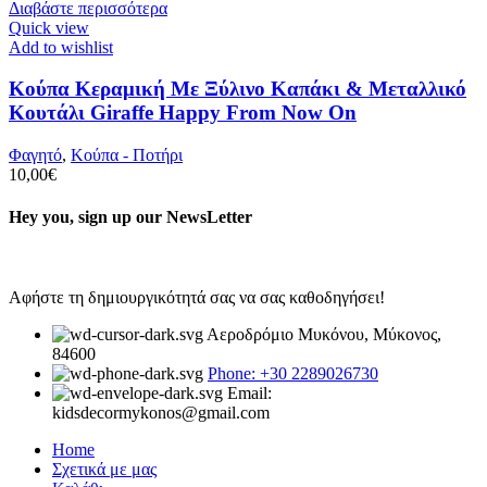
Διαβάστε περισσότερα
Quick view
Add to wishlist
Κούπα Κεραμική Με Ξύλινο Καπάκι & Μεταλλικό
Κουτάλι Giraffe Happy From Now On
Φαγητό
,
Κούπα - Ποτήρι
10,00
€
Hey you, sign up our NewsLetter
Αφήστε τη δημιουργικότητά σας να σας καθοδηγήσει!
Αεροδρόμιο Μυκόνου, Μύκονος,
84600
Phone: +30 2289026730
Email:
kidsdecormykonos@gmail.com
Home
Σχετικά με μας