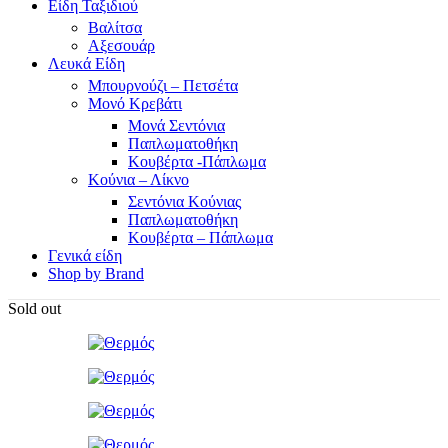
Είδη Ταξιδιού
Βαλίτσα
Αξεσουάρ
Λευκά Είδη
Μπουρνούζι – Πετσέτα
Μονό Κρεβάτι
Μονά Σεντόνια
Παπλωματοθήκη
Κουβέρτα -Πάπλωμα
Κούνια – Λίκνο
Σεντόνια Κούνιας
Παπλωματοθήκη
Κουβέρτα – Πάπλωμα
Γενικά είδη
Shop by Brand
Sold out