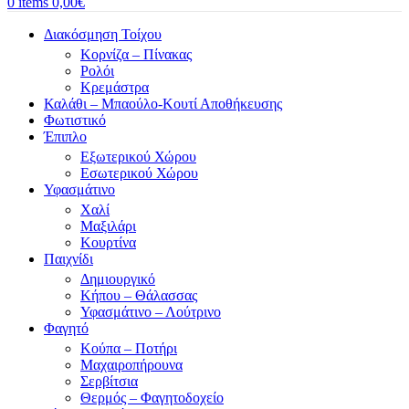
0
items
0,00
€
Διακόσμηση Τοίχου
Κορνίζα – Πίνακας
Ρολόι
Κρεμάστρα
Καλάθι – Μπαούλο-Κουτί Αποθήκευσης
Φωτιστικό
Έπιπλο
Εξωτερικού Χώρου
Εσωτερικού Χώρου
Υφασμάτινο
Χαλί
Μαξιλάρι
Κουρτίνα
Παιχνίδι
Δημιουργικό
Κήπου – Θάλασσας
Υφασμάτινο – Λούτρινο
Φαγητό
Κούπα – Ποτήρι
Μαχαιροπήρουνα
Σερβίτσια
Θερμός – Φαγητοδοχείο