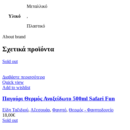
Μεταλλικό
Υλικό
,
Πλαστικό
About brand
Σχετικά προϊόντα
Sold out
Διαβάστε περισσότερα
Quick view
Add to wishlist
Παγούρι Θερμός Ανοξείδωτο 500ml Safari Fun
Είδη Ταξιδιού
,
Αξεσουάρ
,
Φαγητό
,
Θερμός - Φαγητοδοχείο
18,00
€
Sold out