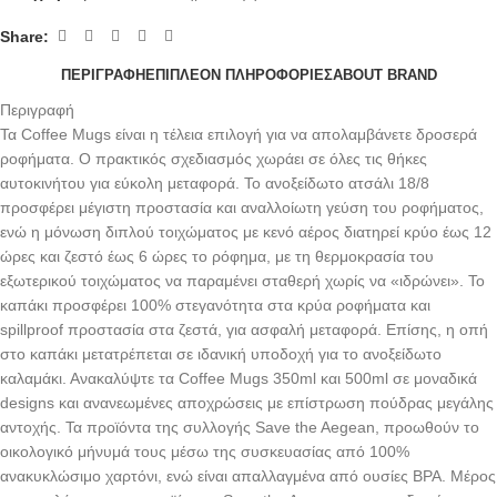
Share:
ΠΕΡΙΓΡΑΦΉ
ΕΠΙΠΛΈΟΝ ΠΛΗΡΟΦΟΡΊΕΣ
ABOUT BRAND
Περιγραφή
Τα Coffee Mugs είναι η τέλεια επιλογή για να απολαμβάνετε δροσερά
ροφήματα. Ο πρακτικός σχεδιασμός χωράει σε όλες τις θήκες
αυτοκινήτου για εύκολη μεταφορά. Το ανοξείδωτο ατσάλι 18/8
προσφέρει μέγιστη προστασία και αναλλοίωτη γεύση του ροφήματος,
ενώ η μόνωση διπλού τοιχώματος με κενό αέρος διατηρεί κρύο έως 12
ώρες και ζεστό έως 6 ώρες το ρόφημα, με τη θερμοκρασία του
εξωτερικού τοιχώματος να παραμένει σταθερή χωρίς να «ιδρώνει». Το
καπάκι προσφέρει 100% στεγανότητα στα κρύα ροφήματα και
spillproof προστασία στα ζεστά, για ασφαλή μεταφορά. Επίσης, η οπή
στο καπάκι μετατρέπεται σε ιδανική υποδοχή για το ανοξείδωτο
καλαμάκι. Ανακαλύψτε τα Coffee Mugs 350ml και 500ml σε μοναδικά
designs και ανανεωμένες αποχρώσεις με επίστρωση πούδρας μεγάλης
αντοχής. Τα προϊόντα της συλλογής Save the Aegean, προωθούν το
οικολογικό μήνυμά τους μέσω της συσκευασίας από 100%
ανακυκλώσιμο χαρτόνι, ενώ είναι απαλλαγμένα από ουσίες BPA. Μέρος