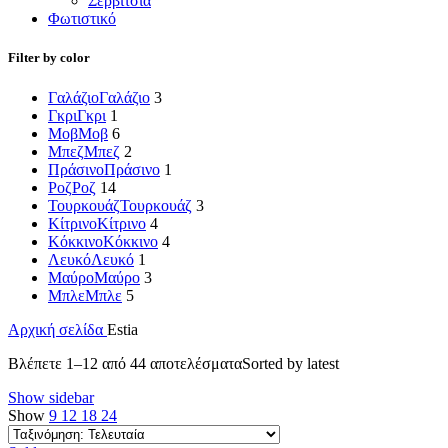
Σερβίτσια
Φωτιστικό
Filter by color
Γαλάζιο
Γαλάζιο
3
Γκρι
Γκρι
1
Μοβ
Μοβ
6
Μπεζ
Μπεζ
2
Πράσινο
Πράσινο
1
Ροζ
Ροζ
14
Τουρκουάζ
Τουρκουάζ
3
Κίτρινο
Κίτρινο
4
Κόκκινο
Κόκκινο
4
Λευκό
Λευκό
1
Μαύρο
Μαύρο
3
Μπλε
Μπλε
5
Αρχική σελίδα
Estia
Βλέπετε 1–12 από 44 αποτελέσματα
Sorted by latest
Show sidebar
Show
9
12
18
24