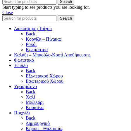
Search
Start typing to see products you are looking for.
Close
Search
Διακόσμηση Τοίχου
Back
Κορνίζα – Πίνακας
Ρολόι
Κρεμάστρα
Καλάθι – Μπαούλο-Κουτί Αποθήκευσης
Φωτιστικό
Έπιπλο
Back
Εξωτερικού Χώρου
Εσωτερικού Χώρου
Υφασμάτινο
Back
Χαλί
Μαξιλάρι
Κουρτίνα
Παιχνίδι
Back
Δημιουργικό
Κήπου – Θάλασσας