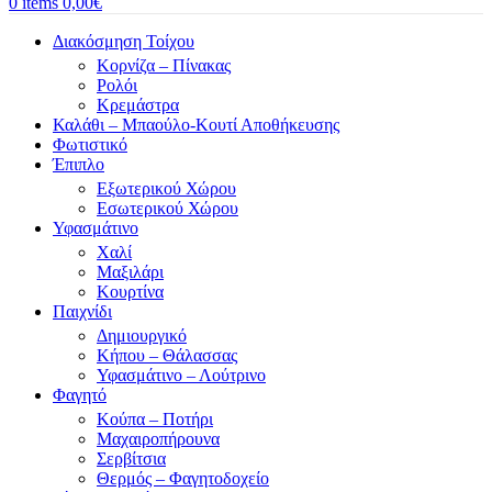
0
items
0,00
€
Διακόσμηση Τοίχου
Κορνίζα – Πίνακας
Ρολόι
Κρεμάστρα
Καλάθι – Μπαούλο-Κουτί Αποθήκευσης
Φωτιστικό
Έπιπλο
Εξωτερικού Χώρου
Εσωτερικού Χώρου
Υφασμάτινο
Χαλί
Μαξιλάρι
Κουρτίνα
Παιχνίδι
Δημιουργικό
Κήπου – Θάλασσας
Υφασμάτινο – Λούτρινο
Φαγητό
Κούπα – Ποτήρι
Μαχαιροπήρουνα
Σερβίτσια
Θερμός – Φαγητοδοχείο