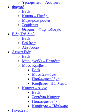
Υφασμάτινο – Λούτρινο
Φαγητό
Back
Κούπα – Ποτήρι
Μαχαιροπήρουνα
Σερβίτσια
Θερμός – Φαγητοδοχείο
Είδη Ταξιδιού
Back
Βαλίτσα
Αξεσουάρ
Λευκά Είδη
Back
Μπουρνούζι – Πετσέτα
Μονό Κρεβάτι
Back
Μονά Σεντόνια
Παπλωματοθήκη
Κουβέρτα -Πάπλωμα
Κούνια – Λίκνο
Back
Σεντόνια Κούνιας
Παπλωματοθήκη
Κουβέρτα – Πάπλωμα
Γενικά είδη