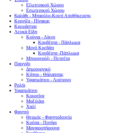
Εξωτερικού Χώρου
Εσωτερικού Χώρου
Καλάθι - Μπαούλο-Κουτί Αποθήκευσης
Κορνίζα - Πίνακας
Κρεμάστρα
Λευκά Είδη
Κούνια - Λίκνο
Κουβέρτα - Πάπλωμα
Μονό Κρεβάτι
Κουβέρτα -Πάπλωμα
Μπουρνούζι - Πετσέτα
Παιχνίδι
Δημιουργικό
Κήπου - Θάλασσας
Υφασμάτινο - Λούτρινο
Ρολόι
Υφασμάτινο
Κουρτίνα
Μαξιλάρι
Χαλί
Φαγητό
Θερμός - Φαγητοδοχείο
Κούπα - Ποτήρι
Μαχαιροπήρουνα