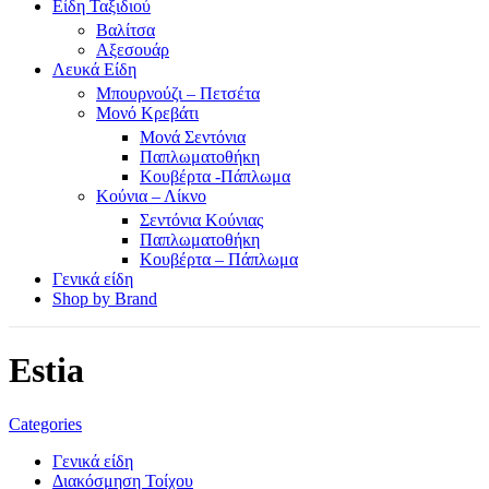
Είδη Ταξιδιού
Βαλίτσα
Αξεσουάρ
Λευκά Είδη
Μπουρνούζι – Πετσέτα
Μονό Κρεβάτι
Μονά Σεντόνια
Παπλωματοθήκη
Κουβέρτα -Πάπλωμα
Κούνια – Λίκνο
Σεντόνια Κούνιας
Παπλωματοθήκη
Κουβέρτα – Πάπλωμα
Γενικά είδη
Shop by Brand
Estia
Categories
Γενικά είδη
Διακόσμηση Τοίχου