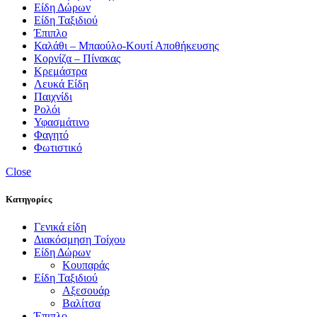
Είδη Δώρων
Είδη Ταξιδιού
Έπιπλο
Καλάθι – Μπαούλο-Κουτί Αποθήκευσης
Κορνίζα – Πίνακας
Κρεμάστρα
Λευκά Είδη
Παιχνίδι
Ρολόι
Υφασμάτινο
Φαγητό
Φωτιστικό
Close
Κατηγορίες
Γενικά είδη
Διακόσμηση Τοίχου
Είδη Δώρων
Κουπαράς
Είδη Ταξιδιού
Αξεσουάρ
Βαλίτσα
Έπιπλο