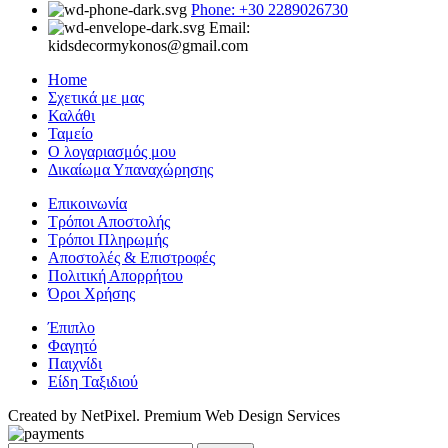
Phone: +30 2289026730
Email:
kidsdecormykonos@gmail.com
Home
Σχετικά με μας
Καλάθι
Ταμείο
Ο λογαριασμός μου
Δικαίωμα Υπαναχώρησης
Επικοινωνία
Τρόποι Αποστολής
Τρόποι Πληρωμής
Αποστολές & Επιστροφές
Πολιτική Απορρήτου
Όροι Χρήσης
Έπιπλο
Φαγητό
Παιχνίδι
Είδη Ταξιδιού
Created by NetPixel. Premium Web Design Services