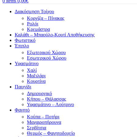
0
items
0,00
€
Διακόσμηση Τοίχου
Κορνίζα – Πίνακας
Ρολόι
Κρεμάστρα
Καλάθι – Μπαούλο-Κουτί Αποθήκευσης
Φωτιστικό
Έπιπλο
Εξωτερικού Χώρου
Εσωτερικού Χώρου
Υφασμάτινο
Χαλί
Μαξιλάρι
Κουρτίνα
Παιχνίδι
Δημιουργικό
Κήπου – Θάλασσας
Υφασμάτινο – Λούτρινο
Φαγητό
Κούπα – Ποτήρι
Μαχαιροπήρουνα
Σερβίτσια
Θερμός – Φαγητοδοχείο