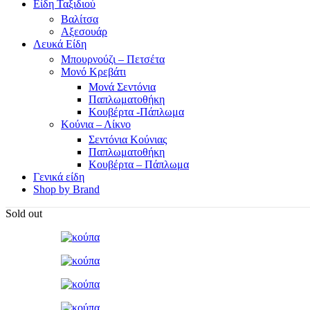
Είδη Ταξιδιού
Βαλίτσα
Αξεσουάρ
Λευκά Είδη
Μπουρνούζι – Πετσέτα
Μονό Κρεβάτι
Μονά Σεντόνια
Παπλωματοθήκη
Κουβέρτα -Πάπλωμα
Κούνια – Λίκνο
Σεντόνια Κούνιας
Παπλωματοθήκη
Κουβέρτα – Πάπλωμα
Γενικά είδη
Shop by Brand
Sold out