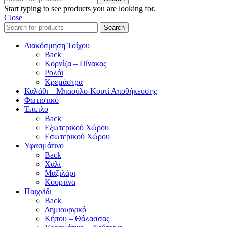
Start typing to see products you are looking for.
Close
Search
Διακόσμηση Τοίχου
Back
Κορνίζα – Πίνακας
Ρολόι
Κρεμάστρα
Καλάθι – Μπαούλο-Κουτί Αποθήκευσης
Φωτιστικό
Έπιπλο
Back
Εξωτερικού Χώρου
Εσωτερικού Χώρου
Υφασμάτινο
Back
Χαλί
Μαξιλάρι
Κουρτίνα
Παιχνίδι
Back
Δημιουργικό
Κήπου – Θάλασσας