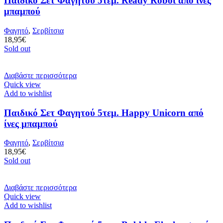
Παιδικό Σετ Φαγητού 5τεμ. Ready Robot από ίνες
μπαμπού
Φαγητό
,
Σερβίτσια
18,95
€
Sold out
Διαβάστε περισσότερα
Quick view
Add to wishlist
Παιδικό Σετ Φαγητού 5τεμ. Happy Unicorn από
ίνες μπαμπού
Φαγητό
,
Σερβίτσια
18,95
€
Sold out
Διαβάστε περισσότερα
Quick view
Add to wishlist