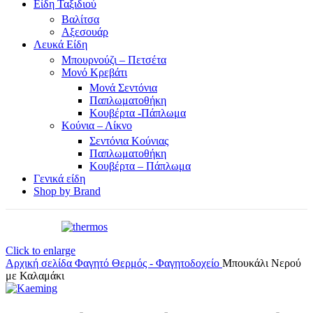
Είδη Ταξιδιού
Βαλίτσα
Αξεσουάρ
Λευκά Είδη
Μπουρνούζι – Πετσέτα
Μονό Κρεβάτι
Μονά Σεντόνια
Παπλωματοθήκη
Κουβέρτα -Πάπλωμα
Κούνια – Λίκνο
Σεντόνια Κούνιας
Παπλωματοθήκη
Κουβέρτα – Πάπλωμα
Γενικά είδη
Shop by Brand
Click to enlarge
Αρχική σελίδα
Φαγητό
Θερμός - Φαγητοδοχείο
Μπουκάλι Νερού
με Καλαμάκι