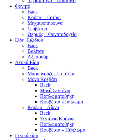
Υφασμάτινο – Λούτρινο
Φαγητό
Back
Κούπα – Ποτήρι
Μαχαιροπήρουνα
Σερβίτσια
Θερμός – Φαγητοδοχείο
Είδη Ταξιδιού
Back
Βαλίτσα
Αξεσουάρ
Λευκά Είδη
Back
Μπουρνούζι – Πετσέτα
Μονό Κρεβάτι
Back
Μονά Σεντόνια
Παπλωματοθήκη
Κουβέρτα -Πάπλωμα
Κούνια – Λίκνο
Back
Σεντόνια Κούνιας
Παπλωματοθήκη
Κουβέρτα – Πάπλωμα
Γενικά είδη