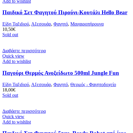
Add to wishlist
Παιδικό Σετ Φαγητού Πιρούνι-Κουτάλι Hello Bear
Είδη Ταξιδιού
,
Αξεσουάρ
,
Φαγητό
,
Μαχαιροπήρουνα
10,50
€
Sold out
Διαβάστε περισσότερα
Quick view
Add to wishlist
Παγούρι Θερμός Ανοξείδωτο 500ml Jungle Fun
Είδη Ταξιδιού
,
Αξεσουάρ
,
Φαγητό
,
Θερμός - Φαγητοδοχείο
18,00
€
Sold out
Διαβάστε περισσότερα
Quick view
Add to wishlist