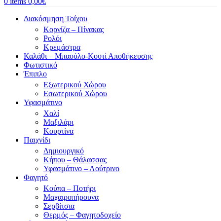
0
items
0,00
€
Διακόσμηση Τοίχου
Κορνίζα – Πίνακας
Ρολόι
Κρεμάστρα
Καλάθι – Μπαούλο-Κουτί Αποθήκευσης
Φωτιστικό
Έπιπλο
Εξωτερικού Χώρου
Εσωτερικού Χώρου
Υφασμάτινο
Χαλί
Μαξιλάρι
Κουρτίνα
Παιχνίδι
Δημιουργικό
Κήπου – Θάλασσας
Υφασμάτινο – Λούτρινο
Φαγητό
Κούπα – Ποτήρι
Μαχαιροπήρουνα
Σερβίτσια
Θερμός – Φαγητοδοχείο