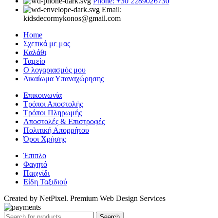
Phone: +30 2289026730
Email:
kidsdecormykonos@gmail.com
Home
Σχετικά με μας
Καλάθι
Ταμείο
Ο λογαριασμός μου
Δικαίωμα Υπαναχώρησης
Επικοινωνία
Τρόποι Αποστολής
Τρόποι Πληρωμής
Αποστολές & Επιστροφές
Πολιτική Απορρήτου
Όροι Χρήσης
Έπιπλο
Φαγητό
Παιχνίδι
Είδη Ταξιδιού
Created by NetPixel. Premium Web Design Services
Search