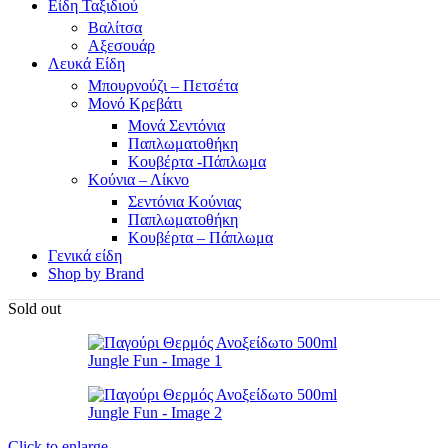
Είδη Ταξιδιού
Βαλίτσα
Αξεσουάρ
Λευκά Είδη
Μπουρνούζι – Πετσέτα
Μονό Κρεβάτι
Μονά Σεντόνια
Παπλωματοθήκη
Κουβέρτα -Πάπλωμα
Κούνια – Λίκνο
Σεντόνια Κούνιας
Παπλωματοθήκη
Κουβέρτα – Πάπλωμα
Γενικά είδη
Shop by Brand
Sold out
Click to enlarge