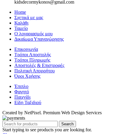
kidsdecormykonos@gmail.com
Home
Σχετικά με μας
Καλάθι
Ταμείο
Ο λογαριασμός μου
Δικαίωμα Υπαναχώρησης
Επικοινωνία
Τρόποι Αποστολής
Τρόποι Πληρωμής
Αποστολές & Επιστροφές
Πολιτική Απορρήτου
Όροι Χρήσης
Έπιπλο
Φαγητό
Παιχνίδι
Είδη Ταξιδιού
Created by NetPixel. Premium Web Design Services
Search
Start typing to see products you are looking for.