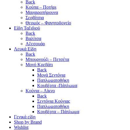
Back
Κούπα – Ποτήρι
Μαχαιροπήρουνα
Σερβίτσια
Θερμός – Φαγητοδοχείο
Είδη Ταξιδιού
Back
Βαλίτσα
Αξεσουάρ
Λευκά Είδη
Back
Μπουρνούζι – Πετσέτα
Μονό Κρεβάτι
Back
Μονά Σεντόνια
Παπλωματοθήκη
Κουβέρτα -Πάπλωμα
Κούνια – Λίκνο
Back
Σεντόνια Κούνιας
Παπλωματοθήκη
Κουβέρτα – Πάπλωμα
Γενικά είδη
Shop by Brand
Wishlist