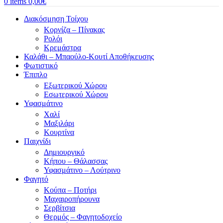
0
items
0,00
€
Διακόσμηση Τοίχου
Κορνίζα – Πίνακας
Ρολόι
Κρεμάστρα
Καλάθι – Μπαούλο-Κουτί Αποθήκευσης
Φωτιστικό
Έπιπλο
Εξωτερικού Χώρου
Εσωτερικού Χώρου
Υφασμάτινο
Χαλί
Μαξιλάρι
Κουρτίνα
Παιχνίδι
Δημιουργικό
Κήπου – Θάλασσας
Υφασμάτινο – Λούτρινο
Φαγητό
Κούπα – Ποτήρι
Μαχαιροπήρουνα
Σερβίτσια
Θερμός – Φαγητοδοχείο