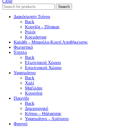
Close
Search
Διακόσμηση Τοίχου
Back
Κορνίζα – Πίνακας
Ρολόι
Κρεμάστρα
Καλάθι – Μπαούλο-Κουτί Αποθήκευσης
Φωτιστικό
Έπιπλο
Back
Εξωτερικού Χώρου
Εσωτερικού Χώρου
Υφασμάτινο
Back
Χαλί
Μαξιλάρι
Κουρτίνα
Παιχνίδι
Back
Δημιουργικό
Κήπου – Θάλασσας
Υφασμάτινο – Λούτρινο
Φαγητό