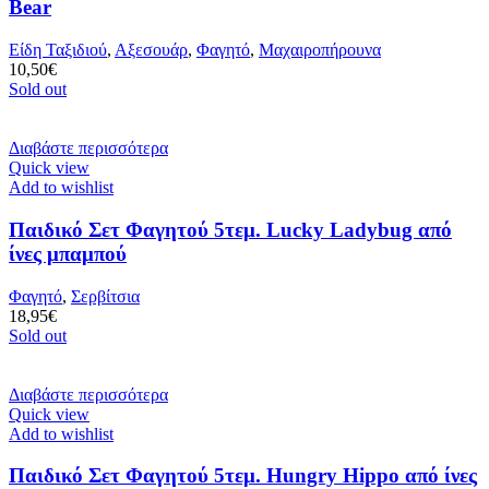
Bear
Είδη Ταξιδιού
,
Αξεσουάρ
,
Φαγητό
,
Μαχαιροπήρουνα
10,50
€
Sold out
Διαβάστε περισσότερα
Quick view
Add to wishlist
Παιδικό Σετ Φαγητού 5τεμ. Lucky Ladybug από
ίνες μπαμπού
Φαγητό
,
Σερβίτσια
18,95
€
Sold out
Διαβάστε περισσότερα
Quick view
Add to wishlist
Παιδικό Σετ Φαγητού 5τεμ. Hungry Hippo από ίνες