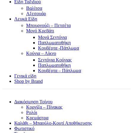
Είδη Ταξιδιού
Βαλίτσα
Αξεσουάρ
Λευκά Είδη
Μπουρνούζι – Πετσέτα
Μονό Κρεβάτι
Μονά Σεντόνια
Παπλωματοθήκη
Κουβέρτα -Πάπλωμα
Κούνια – Λίκνο
Σεντόνια Κούνιας
Παπλωματοθήκη
Κουβέρτα – Πάπλωμα
Γενικά είδη
Shop by Brand
Διακόσμηση Τοίχου
Κορνίζα – Πίνακας
Ρολόι
Κρεμάστρα
Καλάθι – Μπαούλο-Κουτί Αποθήκευσης
Φωτιστικό