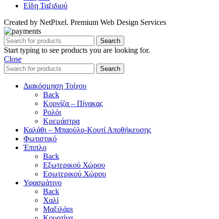
Είδη Ταξιδιού
Created by NetPixel. Premium Web Design Services
Search
Start typing to see products you are looking for.
Close
Search
Διακόσμηση Τοίχου
Back
Κορνίζα – Πίνακας
Ρολόι
Κρεμάστρα
Καλάθι – Μπαούλο-Κουτί Αποθήκευσης
Φωτιστικό
Έπιπλο
Back
Εξωτερικού Χώρου
Εσωτερικού Χώρου
Υφασμάτινο
Back
Χαλί
Μαξιλάρι
Κουρτίνα