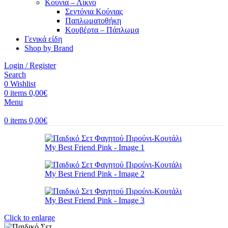
Κούνια – Λίκνο
Σεντόνια Κούνιας
Παπλωματοθήκη
Κουβέρτα – Πάπλωμα
Γενικά είδη
Shop by Brand
Login / Register
Search
0
Wishlist
0
items
0,00
€
Menu
0
items
0,00
€
Click to enlarge