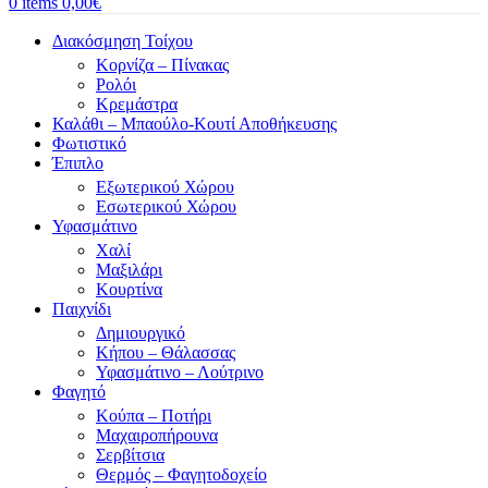
0
items
0,00
€
Διακόσμηση Τοίχου
Κορνίζα – Πίνακας
Ρολόι
Κρεμάστρα
Καλάθι – Μπαούλο-Κουτί Αποθήκευσης
Φωτιστικό
Έπιπλο
Εξωτερικού Χώρου
Εσωτερικού Χώρου
Υφασμάτινο
Χαλί
Μαξιλάρι
Κουρτίνα
Παιχνίδι
Δημιουργικό
Κήπου – Θάλασσας
Υφασμάτινο – Λούτρινο
Φαγητό
Κούπα – Ποτήρι
Μαχαιροπήρουνα
Σερβίτσια
Θερμός – Φαγητοδοχείο