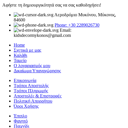
Αφήστε τη δημιουργικότητά σας να σας καθοδηγήσει!
Αεροδρόμιο Μυκόνου, Μύκονος,
84600
Phone: +30 2289026730
Email:
kidsdecormykonos@gmail.com
Home
Σχετικά με μας
Καλάθι
Ταμείο
Ο λογαριασμός μου
Δικαίωμα Υπαναχώρησης
Επικοινωνία
Τρόποι Αποστολής
Τρόποι Πληρωμής
Αποστολές & Επιστροφές
Πολιτική Απορρήτου
Όροι Χρήσης
Έπιπλο
Φαγητό
Παιχνίδι