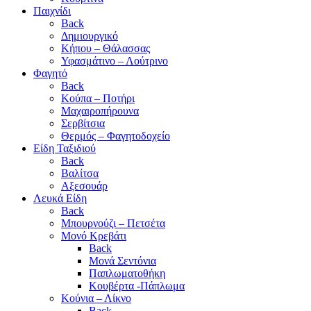
Παιχνίδι
Back
Δημιουργικό
Κήπου – Θάλασσας
Υφασμάτινο – Λούτρινο
Φαγητό
Back
Κούπα – Ποτήρι
Μαχαιροπήρουνα
Σερβίτσια
Θερμός – Φαγητοδοχείο
Είδη Ταξιδιού
Back
Βαλίτσα
Αξεσουάρ
Λευκά Είδη
Back
Μπουρνούζι – Πετσέτα
Μονό Κρεβάτι
Back
Μονά Σεντόνια
Παπλωματοθήκη
Κουβέρτα -Πάπλωμα
Κούνια – Λίκνο
Back