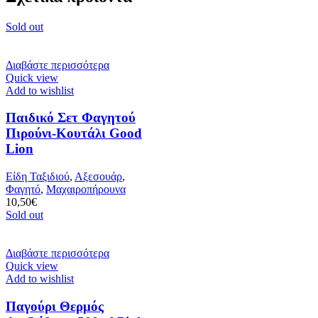
Sold out
Διαβάστε περισσότερα
Quick view
Add to wishlist
Παιδικό Σετ Φαγητού
Πιρούνι-Κουτάλι Good
Lion
Είδη Ταξιδιού
,
Αξεσουάρ
,
Φαγητό
,
Μαχαιροπήρουνα
10,50
€
Sold out
Διαβάστε περισσότερα
Quick view
Add to wishlist
Παγούρι Θερμός