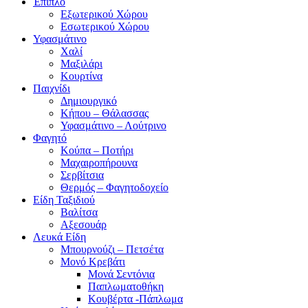
Έπιπλο
Εξωτερικού Χώρου
Εσωτερικού Χώρου
Υφασμάτινο
Χαλί
Μαξιλάρι
Κουρτίνα
Παιχνίδι
Δημιουργικό
Κήπου – Θάλασσας
Υφασμάτινο – Λούτρινο
Φαγητό
Κούπα – Ποτήρι
Μαχαιροπήρουνα
Σερβίτσια
Θερμός – Φαγητοδοχείο
Είδη Ταξιδιού
Βαλίτσα
Αξεσουάρ
Λευκά Είδη
Μπουρνούζι – Πετσέτα
Μονό Κρεβάτι
Μονά Σεντόνια
Παπλωματοθήκη
Κουβέρτα -Πάπλωμα