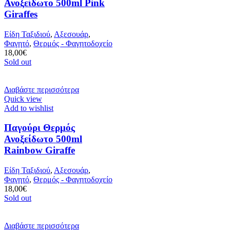
Ανοξείδωτο 500ml Pink
Giraffes
Είδη Ταξιδιού
,
Αξεσουάρ
,
Φαγητό
,
Θερμός - Φαγητοδοχείο
18,00
€
Sold out
Διαβάστε περισσότερα
Quick view
Add to wishlist
Παγούρι Θερμός
Ανοξείδωτο 500ml
Rainbow Giraffe
Είδη Ταξιδιού
,
Αξεσουάρ
,
Φαγητό
,
Θερμός - Φαγητοδοχείο
18,00
€
Sold out
Διαβάστε περισσότερα