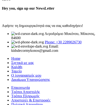
Hey you, sign up our NewsLetter
Αφήστε τη δημιουργικότητά σας να σας καθοδηγήσει!
Αεροδρόμιο Μυκόνου, Μύκονος,
84600
Phone: +30 2289026730
Email:
kidsdecormykonos@gmail.com
Home
Σχετικά με μας
Καλάθι
Ταμείο
Ο λογαριασμός μου
Δικαίωμα Υπαναχώρησης
Επικοινωνία
Τρόποι Αποστολής
Τρόποι Πληρωμής
Αποστολές & Επιστροφές
Πολιτική Απορρήτου