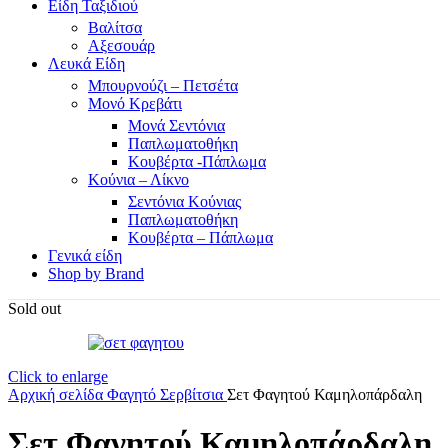
Είδη Ταξιδιού
Βαλίτσα
Αξεσουάρ
Λευκά Είδη
Μπουρνούζι – Πετσέτα
Μονό Κρεβάτι
Μονά Σεντόνια
Παπλωματοθήκη
Κουβέρτα -Πάπλωμα
Κούνια – Λίκνο
Σεντόνια Κούνιας
Παπλωματοθήκη
Κουβέρτα – Πάπλωμα
Γενικά είδη
Shop by Brand
Sold out
Click to enlarge
Αρχική σελίδα
Φαγητό
Σερβίτσια
Σετ Φαγητού Καμηλοπάρδαλη
Σετ Φαγητού Καμηλοπάρδαλη