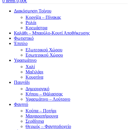
0
items
0,00
€
Διακόσμηση Τοίχου
Κορνίζα – Πίνακας
Ρολόι
Κρεμάστρα
Καλάθι – Μπαούλο-Κουτί Αποθήκευσης
Φωτιστικό
Έπιπλο
Εξωτερικού Χώρου
Εσωτερικού Χώρου
Υφασμάτινο
Χαλί
Μαξιλάρι
Κουρτίνα
Παιχνίδι
Δημιουργικό
Κήπου – Θάλασσας
Υφασμάτινο – Λούτρινο
Φαγητό
Κούπα – Ποτήρι
Μαχαιροπήρουνα
Σερβίτσια
Θερμός – Φαγητοδοχείο