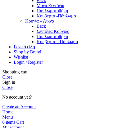
Back
Μονά Σεντόνια
Παπλωματοθήκη
Κουβέρτα -Πάπλωμα
Κούνια – Λίκνο
Back
Σεντόνια Κούνιας
Παπλωματοθήκη
Κουβέρτα – Πάπλωμα
Γενικά είδη
Shop by Brand
Wishlist
Login / Register
Shopping cart
Close
Sign in
Close
No account yet?
Create an Account
Home
Menu
0
items
Cart
My account