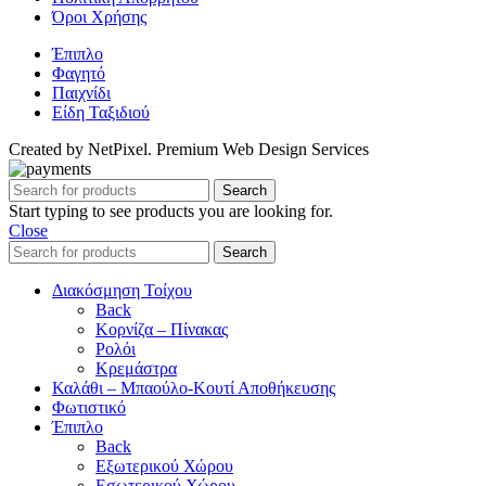
Όροι Χρήσης
Έπιπλο
Φαγητό
Παιχνίδι
Είδη Ταξιδιού
Created by NetPixel. Premium Web Design Services
Search
Start typing to see products you are looking for.
Close
Search
Διακόσμηση Τοίχου
Back
Κορνίζα – Πίνακας
Ρολόι
Κρεμάστρα
Καλάθι – Μπαούλο-Κουτί Αποθήκευσης
Φωτιστικό
Έπιπλο
Back
Εξωτερικού Χώρου
Εσωτερικού Χώρου