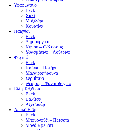
Υφασμάτινο
Back
Χαλί
Μαξιλάρι
Κουρτίνα
Παιχνίδι
Back
Δημιουργικό
Κήπου – Θάλασσας
Υφασμάτινο – Λούτρινο
Φαγητό
Back
Κούπα – Ποτήρι
Μαχαιροπήρουνα
Σερβίτσια
Θερμός – Φαγητοδοχείο
Είδη Ταξιδιού
Back
Βαλίτσα
Αξεσουάρ
Λευκά Είδη
Back
Μπουρνούζι – Πετσέτα
Μονό Κρεβάτι