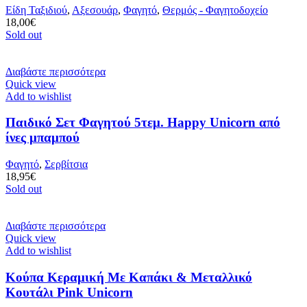
Είδη Ταξιδιού
,
Αξεσουάρ
,
Φαγητό
,
Θερμός - Φαγητοδοχείο
18,00
€
Sold out
Διαβάστε περισσότερα
Quick view
Add to wishlist
Παιδικό Σετ Φαγητού 5τεμ. Happy Unicorn από
ίνες μπαμπού
Φαγητό
,
Σερβίτσια
18,95
€
Sold out
Διαβάστε περισσότερα
Quick view
Add to wishlist
Κούπα Κεραμική Με Καπάκι & Μεταλλικό
Κουτάλι Pink Unicorn