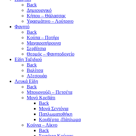
Back
Δημιουργικό
Κήπου – Θάλασσας
Υφασμάτινο – Λούτρινο
Φαγητό
Back
Κούπα – Ποτήρι
Μαχαιροπήρουνα
Σερβίτσια
Θερμός – Φαγητοδοχείο
Είδη Ταξιδιού
Back
Βαλίτσα
Αξεσουάρ
Λευκά Είδη
Back
Μπουρνούζι – Πετσέτα
Μονό Κρεβάτι
Back
Μονά Σεντόνια
Παπλωματοθήκη
Κουβέρτα -Πάπλωμα
Κούνια – Λίκνο
Back
Σεντόνια Κούνιας