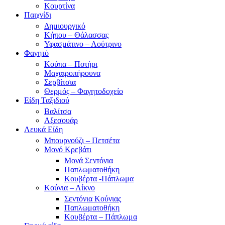
Κουρτίνα
Παιχνίδι
Δημιουργικό
Κήπου – Θάλασσας
Υφασμάτινο – Λούτρινο
Φαγητό
Κούπα – Ποτήρι
Μαχαιροπήρουνα
Σερβίτσια
Θερμός – Φαγητοδοχείο
Είδη Ταξιδιού
Βαλίτσα
Αξεσουάρ
Λευκά Είδη
Μπουρνούζι – Πετσέτα
Μονό Κρεβάτι
Μονά Σεντόνια
Παπλωματοθήκη
Κουβέρτα -Πάπλωμα
Κούνια – Λίκνο
Σεντόνια Κούνιας
Παπλωματοθήκη
Κουβέρτα – Πάπλωμα