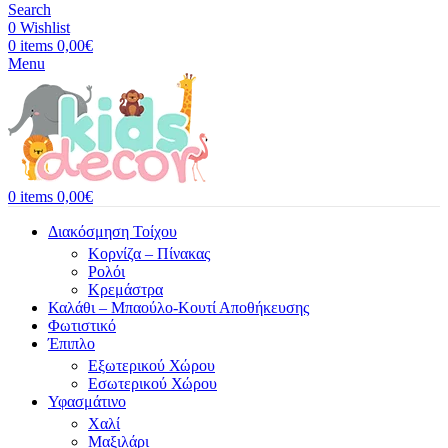
Search
0
Wishlist
0
items
0,00
€
Menu
0
items
0,00
€
Διακόσμηση Τοίχου
Κορνίζα – Πίνακας
Ρολόι
Κρεμάστρα
Καλάθι – Μπαούλο-Κουτί Αποθήκευσης
Φωτιστικό
Έπιπλο
Εξωτερικού Χώρου
Εσωτερικού Χώρου
Υφασμάτινο
Χαλί
Μαξιλάρι