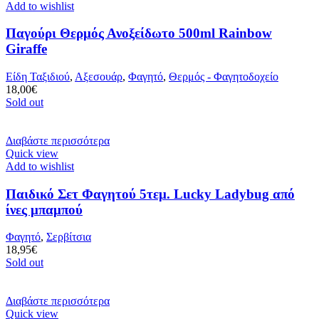
Add to wishlist
Παγούρι Θερμός Ανοξείδωτο 500ml Rainbow
Giraffe
Είδη Ταξιδιού
,
Αξεσουάρ
,
Φαγητό
,
Θερμός - Φαγητοδοχείο
18,00
€
Sold out
Διαβάστε περισσότερα
Quick view
Add to wishlist
Παιδικό Σετ Φαγητού 5τεμ. Lucky Ladybug από
ίνες μπαμπού
Φαγητό
,
Σερβίτσια
18,95
€
Sold out
Διαβάστε περισσότερα
Quick view