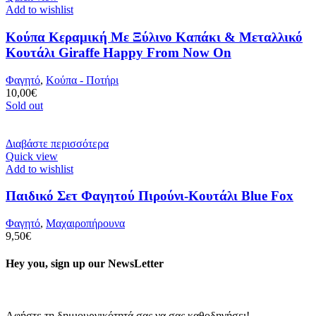
Add to wishlist
Κούπα Κεραμική Με Ξύλινο Καπάκι & Μεταλλικό
Κουτάλι Giraffe Happy From Now On
Φαγητό
,
Κούπα - Ποτήρι
10,00
€
Sold out
Διαβάστε περισσότερα
Quick view
Add to wishlist
Παιδικό Σετ Φαγητού Πιρούνι-Κουτάλι Blue Fox
Φαγητό
,
Μαχαιροπήρουνα
9,50
€
Hey you, sign up our NewsLetter
Αφήστε τη δημιουργικότητά σας να σας καθοδηγήσει!