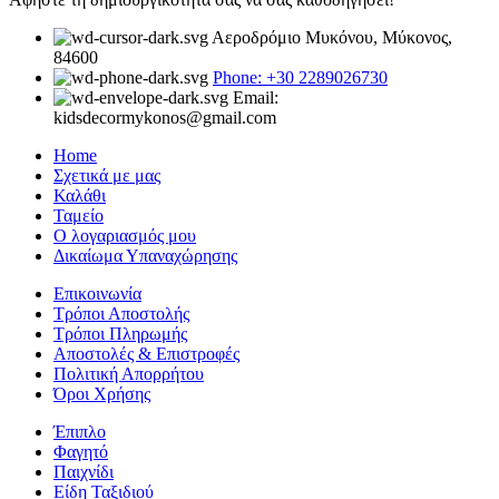
Αεροδρόμιο Μυκόνου, Μύκονος,
84600
Phone: +30 2289026730
Email:
kidsdecormykonos@gmail.com
Home
Σχετικά με μας
Καλάθι
Ταμείο
Ο λογαριασμός μου
Δικαίωμα Υπαναχώρησης
Επικοινωνία
Τρόποι Αποστολής
Τρόποι Πληρωμής
Αποστολές & Επιστροφές
Πολιτική Απορρήτου
Όροι Χρήσης
Έπιπλο
Φαγητό
Παιχνίδι
Είδη Ταξιδιού