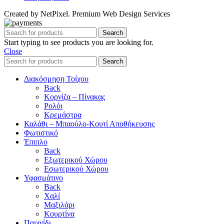
Created by NetPixel. Premium Web Design Services
Search
Start typing to see products you are looking for.
Close
Search
Διακόσμηση Τοίχου
Back
Κορνίζα – Πίνακας
Ρολόι
Κρεμάστρα
Καλάθι – Μπαούλο-Κουτί Αποθήκευσης
Φωτιστικό
Έπιπλο
Back
Εξωτερικού Χώρου
Εσωτερικού Χώρου
Υφασμάτινο
Back
Χαλί
Μαξιλάρι
Κουρτίνα
Παιχνίδι