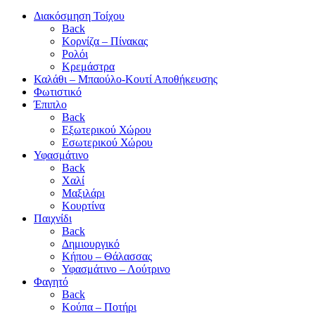
Διακόσμηση Τοίχου
Back
Κορνίζα – Πίνακας
Ρολόι
Κρεμάστρα
Καλάθι – Μπαούλο-Κουτί Αποθήκευσης
Φωτιστικό
Έπιπλο
Back
Εξωτερικού Χώρου
Εσωτερικού Χώρου
Υφασμάτινο
Back
Χαλί
Μαξιλάρι
Κουρτίνα
Παιχνίδι
Back
Δημιουργικό
Κήπου – Θάλασσας
Υφασμάτινο – Λούτρινο
Φαγητό
Back
Κούπα – Ποτήρι