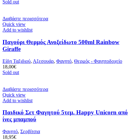
Sold out
Διαβάστε περισσότερα
Quick view
Add to wishlist
Παγούρι Θερμός Ανοξείδωτο 500ml Rainbow
Giraffe
Είδη Ταξιδιού
,
Αξεσουάρ
,
Φαγητό
,
Θερμός - Φαγητοδοχείο
18,00
€
Sold out
Διαβάστε περισσότερα
Quick view
Add to wishlist
Παιδικό Σετ Φαγητού 5τεμ. Happy Unicorn από
ίνες μπαμπού
Φαγητό
,
Σερβίτσια
18,95
€