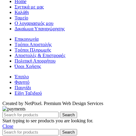
Home
Σχετικά με μας
Καλάθι
Ταμείο
Ο λογαριασμός μου
Δικαίωμα Υπαναχώρησης
Επικοινωνία
Τρόποι Αποστολής
Τρόποι Πληρωμής
Αποστολές & Επιστροφές
Πολιτική Απορρήτου
Όροι Χρήσης
Έπιπλο
Φαγητό
Παιχνίδι
Είδη Ταξιδιού
Created by NetPixel. Premium Web Design Services
Search
Start typing to see products you are looking for.
Close
Search