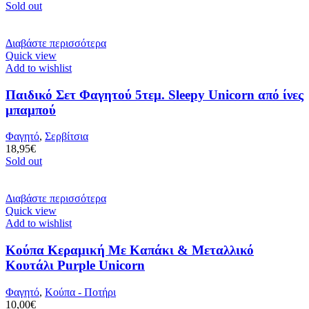
Sold out
Διαβάστε περισσότερα
Quick view
Add to wishlist
Παιδικό Σετ Φαγητού 5τεμ. Sleepy Unicorn από ίνες
μπαμπού
Φαγητό
,
Σερβίτσια
18,95
€
Sold out
Διαβάστε περισσότερα
Quick view
Add to wishlist
Κούπα Κεραμική Με Καπάκι & Μεταλλικό
Κουτάλι Purple Unicorn
Φαγητό
,
Κούπα - Ποτήρι
10,00
€