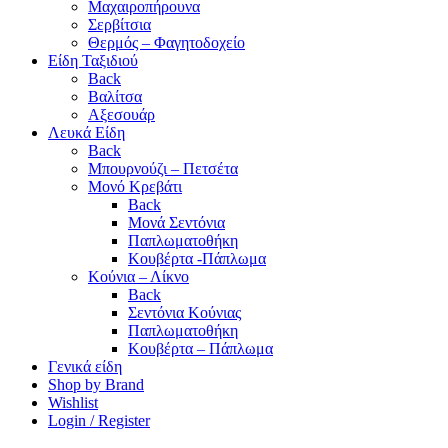
Μαχαιροπήρουνα
Σερβίτσια
Θερμός – Φαγητοδοχείο
Είδη Ταξιδιού
Back
Βαλίτσα
Αξεσουάρ
Λευκά Είδη
Back
Μπουρνούζι – Πετσέτα
Μονό Κρεβάτι
Back
Μονά Σεντόνια
Παπλωματοθήκη
Κουβέρτα -Πάπλωμα
Κούνια – Λίκνο
Back
Σεντόνια Κούνιας
Παπλωματοθήκη
Κουβέρτα – Πάπλωμα
Γενικά είδη
Shop by Brand
Wishlist
Login / Register