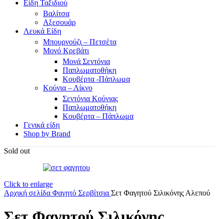
Είδη Ταξιδιού
Βαλίτσα
Αξεσουάρ
Λευκά Είδη
Μπουρνούζι – Πετσέτα
Μονό Κρεβάτι
Μονά Σεντόνια
Παπλωματοθήκη
Κουβέρτα -Πάπλωμα
Κούνια – Λίκνο
Σεντόνια Κούνιας
Παπλωματοθήκη
Κουβέρτα – Πάπλωμα
Γενικά είδη
Shop by Brand
Sold out
Click to enlarge
Αρχική σελίδα
Φαγητό
Σερβίτσια
Σετ Φαγητού Σιλικόνης Αλεπού
Σετ Φαγητού Σιλικόνης