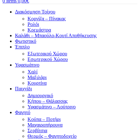
0
items
0,00
€
Διακόσμηση Τοίχου
Κορνίζα – Πίνακας
Ρολόι
Κρεμάστρα
Καλάθι – Μπαούλο-Κουτί Αποθήκευσης
Φωτιστικό
Έπιπλο
Εξωτερικού Χώρου
Εσωτερικού Χώρου
Υφασμάτινο
Χαλί
Μαξιλάρι
Κουρτίνα
Παιχνίδι
Δημιουργικό
Κήπου – Θάλασσας
Υφασμάτινο – Λούτρινο
Φαγητό
Κούπα – Ποτήρι
Μαχαιροπήρουνα
Σερβίτσια
Θερμός – Φαγητοδοχείο