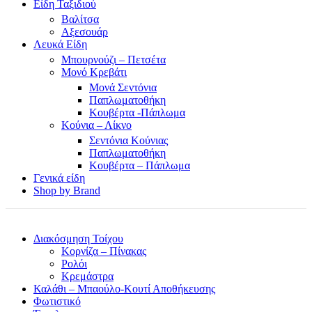
Είδη Ταξιδιού
Βαλίτσα
Αξεσουάρ
Λευκά Είδη
Μπουρνούζι – Πετσέτα
Μονό Κρεβάτι
Μονά Σεντόνια
Παπλωματοθήκη
Κουβέρτα -Πάπλωμα
Κούνια – Λίκνο
Σεντόνια Κούνιας
Παπλωματοθήκη
Κουβέρτα – Πάπλωμα
Γενικά είδη
Shop by Brand
Διακόσμηση Τοίχου
Κορνίζα – Πίνακας
Ρολόι
Κρεμάστρα
Καλάθι – Μπαούλο-Κουτί Αποθήκευσης
Φωτιστικό