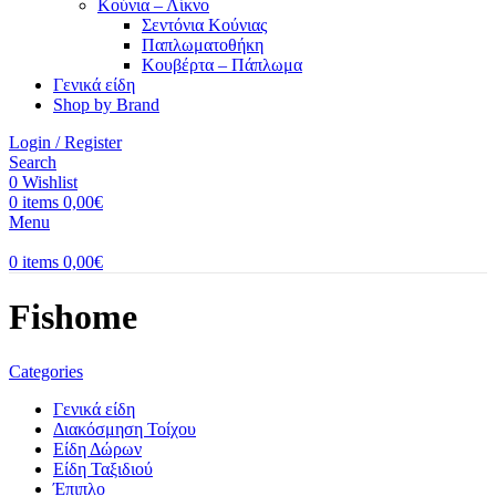
Κούνια – Λίκνο
Σεντόνια Κούνιας
Παπλωματοθήκη
Κουβέρτα – Πάπλωμα
Γενικά είδη
Shop by Brand
Login / Register
Search
0
Wishlist
0
items
0,00
€
Menu
0
items
0,00
€
Fishome
Categories
Γενικά είδη
Διακόσμηση Τοίχου
Είδη Δώρων
Είδη Ταξιδιού
Έπιπλο