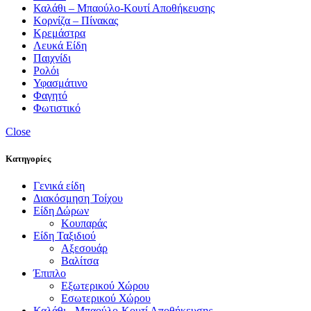
Καλάθι – Μπαούλο-Κουτί Αποθήκευσης
Κορνίζα – Πίνακας
Κρεμάστρα
Λευκά Είδη
Παιχνίδι
Ρολόι
Υφασμάτινο
Φαγητό
Φωτιστικό
Close
Κατηγορίες
Γενικά είδη
Διακόσμηση Τοίχου
Είδη Δώρων
Κουπαράς
Είδη Ταξιδιού
Αξεσουάρ
Βαλίτσα
Έπιπλο
Εξωτερικού Χώρου
Εσωτερικού Χώρου
Καλάθι - Μπαούλο-Κουτί Αποθήκευσης