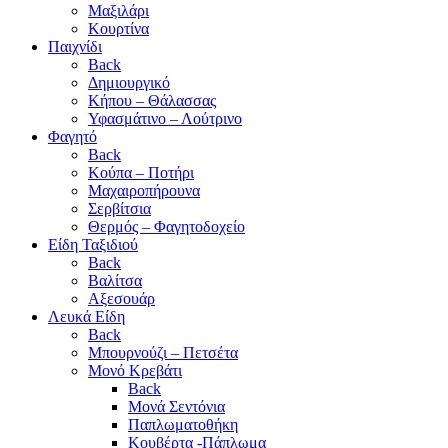
Μαξιλάρι
Κουρτίνα
Παιχνίδι
Back
Δημιουργικό
Κήπου – Θάλασσας
Υφασμάτινο – Λούτρινο
Φαγητό
Back
Κούπα – Ποτήρι
Μαχαιροπήρουνα
Σερβίτσια
Θερμός – Φαγητοδοχείο
Είδη Ταξιδιού
Back
Βαλίτσα
Αξεσουάρ
Λευκά Είδη
Back
Μπουρνούζι – Πετσέτα
Μονό Κρεβάτι
Back
Μονά Σεντόνια
Παπλωματοθήκη
Κουβέρτα -Πάπλωμα