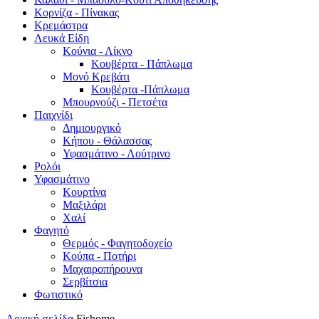
Κορνίζα - Πίνακας
Κρεμάστρα
Λευκά Είδη
Κούνια - Λίκνο
Κουβέρτα - Πάπλωμα
Μονό Κρεβάτι
Κουβέρτα -Πάπλωμα
Μπουρνούζι - Πετσέτα
Παιχνίδι
Δημιουργικό
Κήπου - Θάλασσας
Υφασμάτινο - Λούτρινο
Ρολόι
Υφασμάτινο
Κουρτίνα
Μαξιλάρι
Χαλί
Φαγητό
Θερμός - Φαγητοδοχείο
Κούπα - Ποτήρι
Μαχαιροπήρουνα
Σερβίτσια
Φωτιστικό
Αρχική σελίδα
Fishome