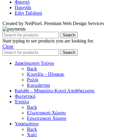
Φαγητό
Παιχνίδι
Είδη Ταξιδιού
Created by NetPixel. Premium Web Design Services
Search
Start typing to see products you are looking for.
Close
Search
Διακόσμηση Τοίχου
Back
Κορνίζα – Πίνακας
Ρολόι
Κρεμάστρα
Καλάθι – Μπαούλο-Κουτί Αποθήκευσης
Φωτιστικό
Έπιπλο
Back
Εξωτερικού Χώρου
Εσωτερικού Χώρου
Υφασμάτινο
Back
Χαλί