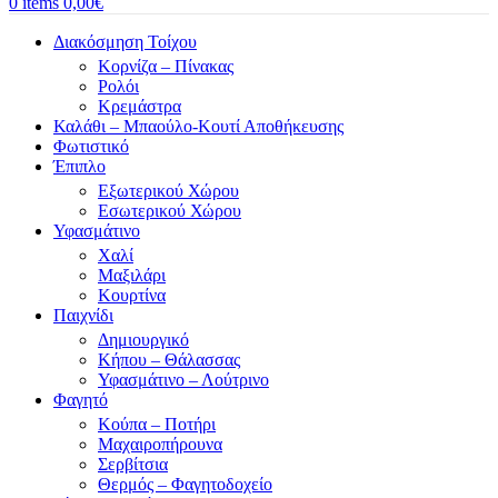
0
items
0,00
€
Διακόσμηση Τοίχου
Κορνίζα – Πίνακας
Ρολόι
Κρεμάστρα
Καλάθι – Μπαούλο-Κουτί Αποθήκευσης
Φωτιστικό
Έπιπλο
Εξωτερικού Χώρου
Εσωτερικού Χώρου
Υφασμάτινο
Χαλί
Μαξιλάρι
Κουρτίνα
Παιχνίδι
Δημιουργικό
Κήπου – Θάλασσας
Υφασμάτινο – Λούτρινο
Φαγητό
Κούπα – Ποτήρι
Μαχαιροπήρουνα
Σερβίτσια
Θερμός – Φαγητοδοχείο