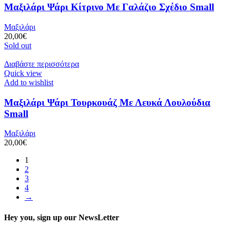
Μαξιλάρι Ψάρι Κίτρινο Με Γαλάζιο Σχέδιο Small
Μαξιλάρι
20,00
€
Sold out
Διαβάστε περισσότερα
Quick view
Add to wishlist
Μαξιλάρι Ψάρι Τουρκουάζ Με Λευκά Λουλούδια
Small
Μαξιλάρι
20,00
€
1
2
3
4
→
Hey you, sign up our NewsLetter