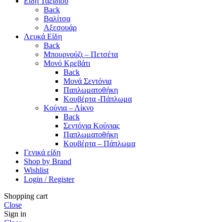
Είδη Ταξιδιού
Back
Βαλίτσα
Αξεσουάρ
Λευκά Είδη
Back
Μπουρνούζι – Πετσέτα
Μονό Κρεβάτι
Back
Μονά Σεντόνια
Παπλωματοθήκη
Κουβέρτα -Πάπλωμα
Κούνια – Λίκνο
Back
Σεντόνια Κούνιας
Παπλωματοθήκη
Κουβέρτα – Πάπλωμα
Γενικά είδη
Shop by Brand
Wishlist
Login / Register
Shopping cart
Close
Sign in