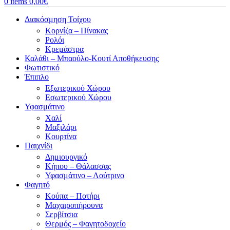
0
items
0,00
€
Διακόσμηση Τοίχου
Κορνίζα – Πίνακας
Ρολόι
Κρεμάστρα
Καλάθι – Μπαούλο-Κουτί Αποθήκευσης
Φωτιστικό
Έπιπλο
Εξωτερικού Χώρου
Εσωτερικού Χώρου
Υφασμάτινο
Χαλί
Μαξιλάρι
Κουρτίνα
Παιχνίδι
Δημιουργικό
Κήπου – Θάλασσας
Υφασμάτινο – Λούτρινο
Φαγητό
Κούπα – Ποτήρι
Μαχαιροπήρουνα
Σερβίτσια
Θερμός – Φαγητοδοχείο