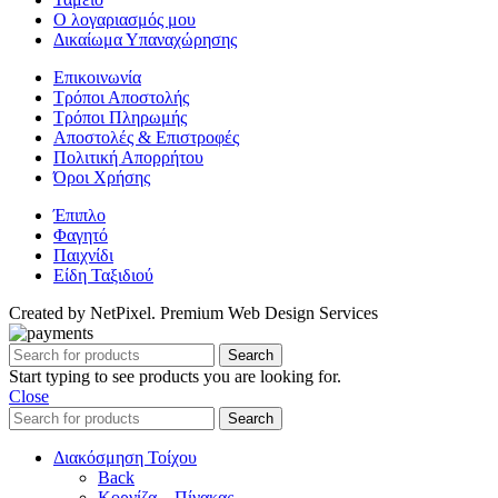
Ο λογαριασμός μου
Δικαίωμα Υπαναχώρησης
Επικοινωνία
Τρόποι Αποστολής
Τρόποι Πληρωμής
Αποστολές & Επιστροφές
Πολιτική Απορρήτου
Όροι Χρήσης
Έπιπλο
Φαγητό
Παιχνίδι
Είδη Ταξιδιού
Created by NetPixel. Premium Web Design Services
Search
Start typing to see products you are looking for.
Close
Search
Διακόσμηση Τοίχου
Back
Κορνίζα – Πίνακας