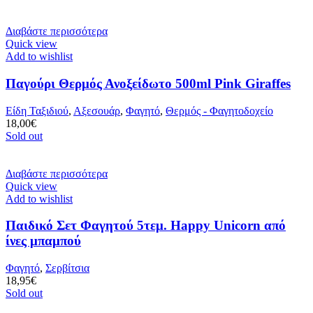
Διαβάστε περισσότερα
Quick view
Add to wishlist
Παγούρι Θερμός Ανοξείδωτο 500ml Pink Giraffes
Είδη Ταξιδιού
,
Αξεσουάρ
,
Φαγητό
,
Θερμός - Φαγητοδοχείο
18,00
€
Sold out
Διαβάστε περισσότερα
Quick view
Add to wishlist
Παιδικό Σετ Φαγητού 5τεμ. Happy Unicorn από
ίνες μπαμπού
Φαγητό
,
Σερβίτσια
18,95
€
Sold out