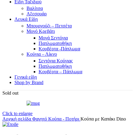
Είδη Ταξιδιού
Βαλίτσα
Αξεσουάρ
Λευκά Είδη
Μπουρνούζι – Πετσέτα
Μονό Κρεβάτι
Μονά Σεντόνια
Παπλωματοθήκη
Κουβέρτα -Πάπλωμα
Κούνια – Λίκνο
Σεντόνια Κούνιας
Παπλωματοθήκη
Κουβέρτα – Πάπλωμα
Γενικά είδη
Shop by Brand
Sold out
Click to enlarge
Αρχική σελίδα
Φαγητό
Κούπα - Ποτήρι
Κούπα με Καπάκι Dino