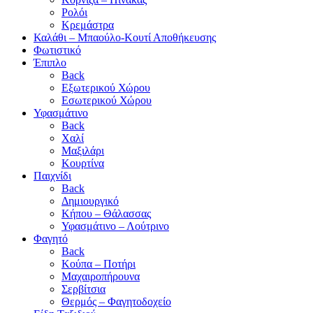
Ρολόι
Κρεμάστρα
Καλάθι – Μπαούλο-Κουτί Αποθήκευσης
Φωτιστικό
Έπιπλο
Back
Εξωτερικού Χώρου
Εσωτερικού Χώρου
Υφασμάτινο
Back
Χαλί
Μαξιλάρι
Κουρτίνα
Παιχνίδι
Back
Δημιουργικό
Κήπου – Θάλασσας
Υφασμάτινο – Λούτρινο
Φαγητό
Back
Κούπα – Ποτήρι
Μαχαιροπήρουνα
Σερβίτσια
Θερμός – Φαγητοδοχείο