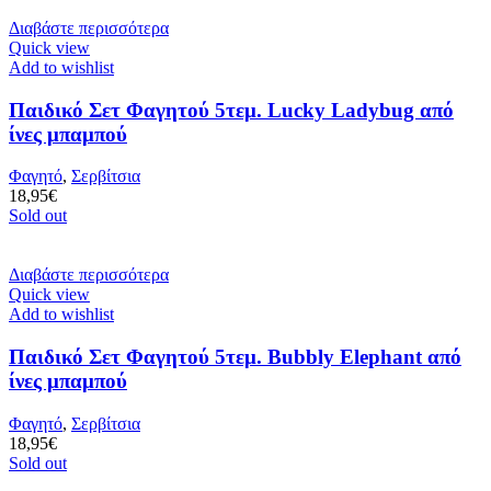
Διαβάστε περισσότερα
Quick view
Add to wishlist
Παιδικό Σετ Φαγητού 5τεμ. Lucky Ladybug από
ίνες μπαμπού
Φαγητό
,
Σερβίτσια
18,95
€
Sold out
Διαβάστε περισσότερα
Quick view
Add to wishlist
Παιδικό Σετ Φαγητού 5τεμ. Bubbly Elephant από
ίνες μπαμπού
Φαγητό
,
Σερβίτσια
18,95
€
Sold out