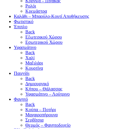
Κορνίζα – Πίνακας
Ρολόι
Κρεμάστρα
Καλάθι – Μπαούλο-Κουτί Αποθήκευσης
Φωτιστικό
Έπιπλο
Back
Εξωτερικού Χώρου
Εσωτερικού Χώρου
Υφασμάτινο
Back
Χαλί
Μαξιλάρι
Κουρτίνα
Παιχνίδι
Back
Δημιουργικό
Κήπου – Θάλασσας
Υφασμάτινο – Λούτρινο
Φαγητό
Back
Κούπα – Ποτήρι
Μαχαιροπήρουνα
Σερβίτσια
Θερμός – Φαγητοδοχείο