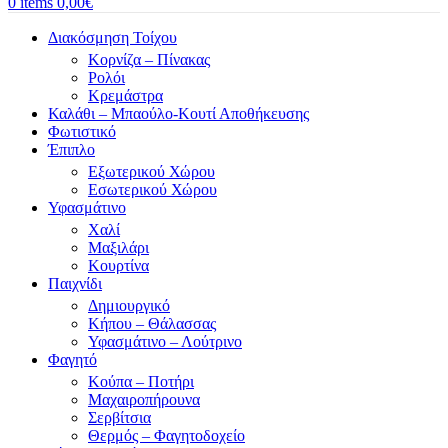
0
items
0,00
€
Διακόσμηση Τοίχου
Κορνίζα – Πίνακας
Ρολόι
Κρεμάστρα
Καλάθι – Μπαούλο-Κουτί Αποθήκευσης
Φωτιστικό
Έπιπλο
Εξωτερικού Χώρου
Εσωτερικού Χώρου
Υφασμάτινο
Χαλί
Μαξιλάρι
Κουρτίνα
Παιχνίδι
Δημιουργικό
Κήπου – Θάλασσας
Υφασμάτινο – Λούτρινο
Φαγητό
Κούπα – Ποτήρι
Μαχαιροπήρουνα
Σερβίτσια
Θερμός – Φαγητοδοχείο