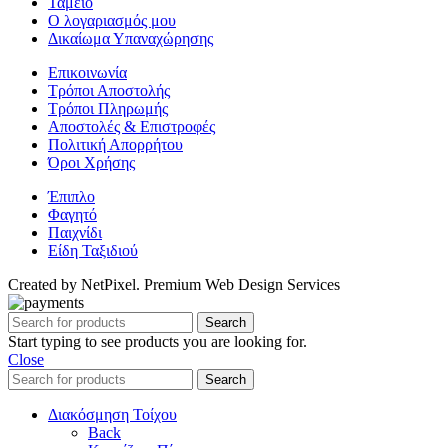
Ταμείο
Ο λογαριασμός μου
Δικαίωμα Υπαναχώρησης
Επικοινωνία
Τρόποι Αποστολής
Τρόποι Πληρωμής
Αποστολές & Επιστροφές
Πολιτική Απορρήτου
Όροι Χρήσης
Έπιπλο
Φαγητό
Παιχνίδι
Είδη Ταξιδιού
Created by NetPixel. Premium Web Design Services
Search
Start typing to see products you are looking for.
Close
Search
Διακόσμηση Τοίχου
Back