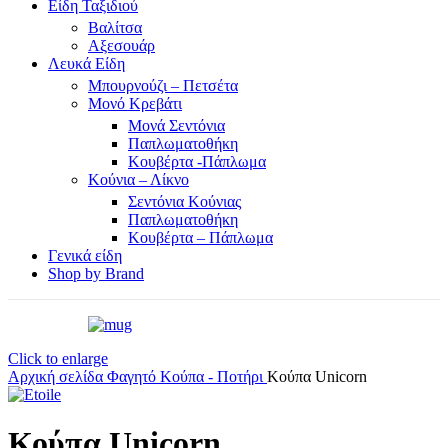
Είδη Ταξιδιού
Βαλίτσα
Αξεσουάρ
Λευκά Είδη
Μπουρνούζι – Πετσέτα
Μονό Κρεβάτι
Μονά Σεντόνια
Παπλωματοθήκη
Κουβέρτα -Πάπλωμα
Κούνια – Λίκνο
Σεντόνια Κούνιας
Παπλωματοθήκη
Κουβέρτα – Πάπλωμα
Γενικά είδη
Shop by Brand
Click to enlarge
Αρχική σελίδα
Φαγητό
Κούπα - Ποτήρι
Κούπα Unicorn
Κούπα Unicorn