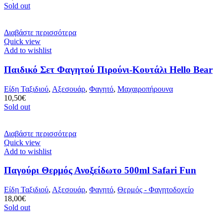
Sold out
Διαβάστε περισσότερα
Quick view
Add to wishlist
Παιδικό Σετ Φαγητού Πιρούνι-Κουτάλι Hello Bear
Είδη Ταξιδιού
,
Αξεσουάρ
,
Φαγητό
,
Μαχαιροπήρουνα
10,50
€
Sold out
Διαβάστε περισσότερα
Quick view
Add to wishlist
Παγούρι Θερμός Ανοξείδωτο 500ml Safari Fun
Είδη Ταξιδιού
,
Αξεσουάρ
,
Φαγητό
,
Θερμός - Φαγητοδοχείο
18,00
€
Sold out