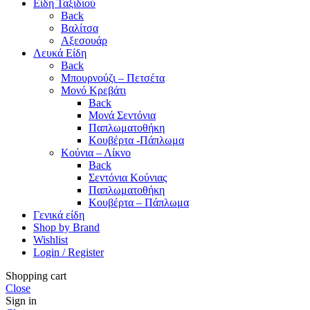
Είδη Ταξιδιού
Back
Βαλίτσα
Αξεσουάρ
Λευκά Είδη
Back
Μπουρνούζι – Πετσέτα
Μονό Κρεβάτι
Back
Μονά Σεντόνια
Παπλωματοθήκη
Κουβέρτα -Πάπλωμα
Κούνια – Λίκνο
Back
Σεντόνια Κούνιας
Παπλωματοθήκη
Κουβέρτα – Πάπλωμα
Γενικά είδη
Shop by Brand
Wishlist
Login / Register
Shopping cart
Close
Sign in