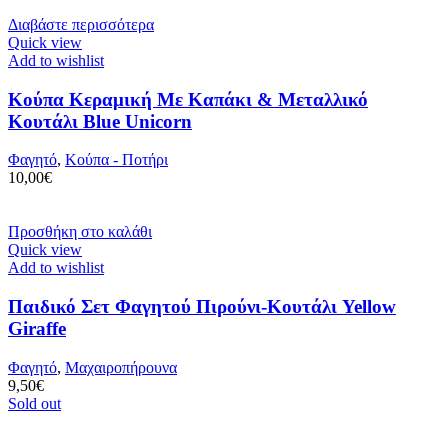
Διαβάστε περισσότερα
Quick view
Add to wishlist
Κούπα Κεραμική Με Καπάκι & Μεταλλικό
Κουτάλι Blue Unicorn
Φαγητό
,
Κούπα - Ποτήρι
10,00
€
Προσθήκη στο καλάθι
Quick view
Add to wishlist
Παιδικό Σετ Φαγητού Πιρούνι-Κουτάλι Yellow
Giraffe
Φαγητό
,
Μαχαιροπήρουνα
9,50
€
Sold out